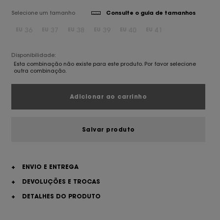
Selecione um tamanho
Consulte o guia de tamanhos
36
37
38
39
40
41
EU
EU
EU
EU
EU
EU
Disponibilidade:
Esta combinação não existe para este produto. Por favor selecione
outra combinação.
Adicionar ao carrinho
Salvar produto
+
ENVIO E ENTREGA
+
DEVOLUÇÕES E TROCAS
+
DETALHES DO PRODUTO