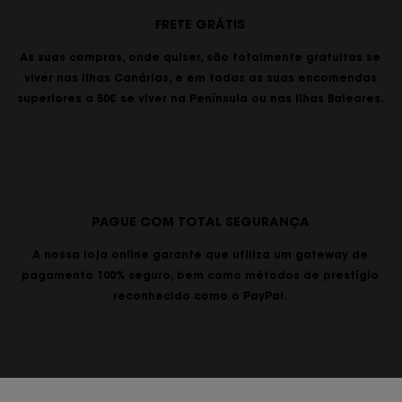
FRETE GRÁTIS
As suas compras, onde quiser, são totalmente gratuitas se
viver nas Ilhas Canárias, e em todas as suas encomendas
superiores a 50€ se viver na Península ou nas Ilhas Baleares.
PAGUE COM TOTAL SEGURANÇA
A nossa loja online garante que utiliza um gateway de
pagamento 100% seguro, bem como métodos de prestígio
reconhecido como o PayPal.