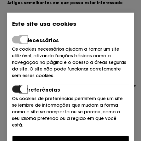
Artigos semelhantes em que possa estar interessado
Este site usa cookies
Necessários
Os cookies necessários ajudam a tornar um site
utilizável, ativando funções básicas como a
navegação na página e o acesso a áreas seguras
do site. O site não pode funcionar corretamente
sem esses cookies.
Preferências
Os cookies de preferências permitem que um site
se lembre de informações que mudam a forma
como o site se comporta ou se parece, como o
seu idioma preferido ou a região em que você
TOMMY HILFIGER
está.
ABIERTO PUNTA Y TALON TEXTIL CIELO C1O BREEZY AZUL
89,90
80,00
€
€
Estatísticas