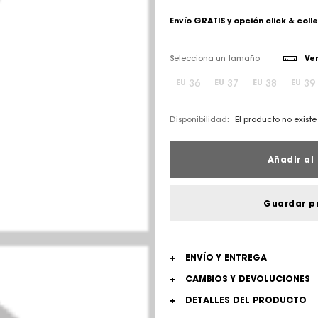
Envío GRATIS y opción click & coll
Selecciona un tamaño
Ver
36
37
38
39
EU
EU
EU
EU
Disponibilidad:
El producto no existe 
Añadir al 
Guardar p
+
ENVÍO Y ENTREGA
+
CAMBIOS Y DEVOLUCIONES
+
DETALLES DEL PRODUCTO