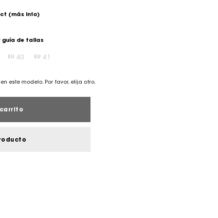
ect
(más info)
 guía de tallas
40
41
EU
EU
en este modelo. Por favor, elija otro.
carrito
roducto