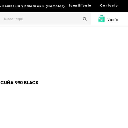
Identifícate
Contacto
- Peninsula y Baleares € (Cambiar)
Vacío
 CUÑA 990 BLACK