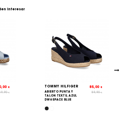
den interesar
TOMMY HILFIGER
0,00
85,00
€
€
ABIERTO PUNTA Y
89,90
89,90
€
€
TALON TEXTIL AZUL
DW6 SPACE BLUE