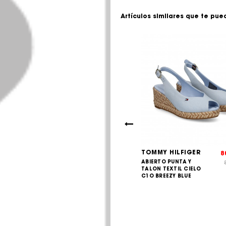
Artículos similares que te pue
 HILFIGER
TOMMY HILFIGER
85,00
8
€
O PUNTA Y
ABIERTO PUNTA Y
89,90
€
TEXTIL AZUL
TALON TEXTIL CIELO
UL ESPACI
C1O BREEZY BLUE