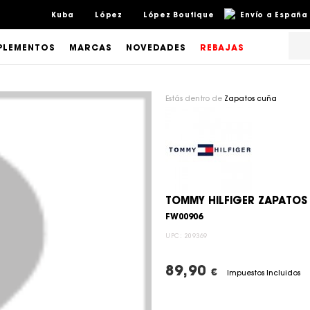
Kuba
López
López Boutique
Envío a España 
LEMENTOS
MARCAS
NOVEDADES
REBAJAS
Estás dentro de
Zapatos cuña
TOMMY HILFIGER ZAPATOS
FW00906
UPC:
209369
89,90
€
Impuestos Incluidos