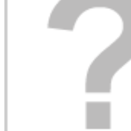
TOMMY HILFIGER
TOMMY
85,00
€
ABIERTO PUNTA Y
ABIERT
89,90
€
TALON TEXTIL BDS
TALON 
NEGRO
DW6 AZ