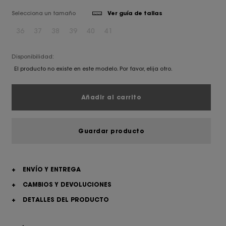
Selecciona un tamaño
Ver guía de tallas
36
37
38
39
40
41
Disponibilidad:
El producto no existe en este modelo. Por favor, elija otro.
Añadir al carrito
Guardar producto
+
ENVÍO Y ENTREGA
+
CAMBIOS Y DEVOLUCIONES
+
DETALLES DEL PRODUCTO