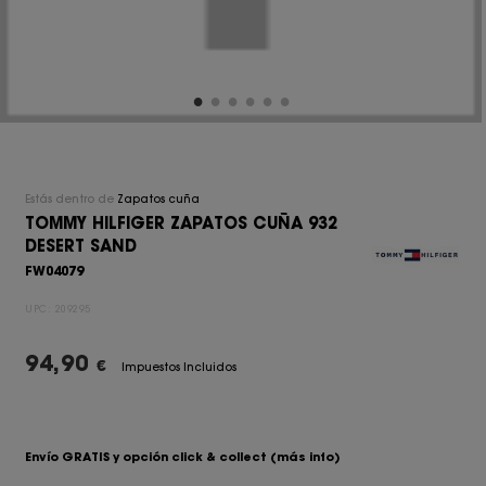
Estás dentro de
Zapatos cuña
TOMMY HILFIGER ZAPATOS CUÑA 932
DESERT SAND
FW04079
UPC:
209295
94,90
€
Impuestos Incluidos
Envío GRATIS y opción click & collect
(más info)