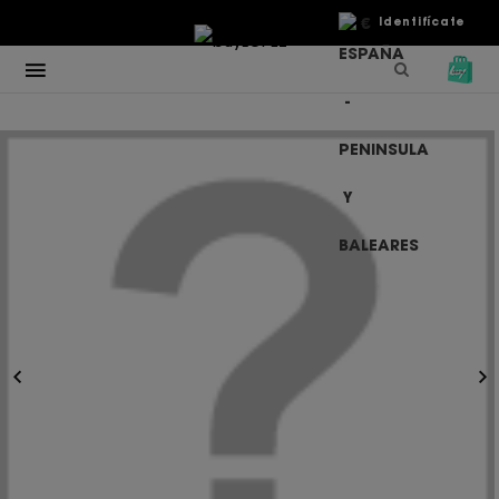
€
Identifícate