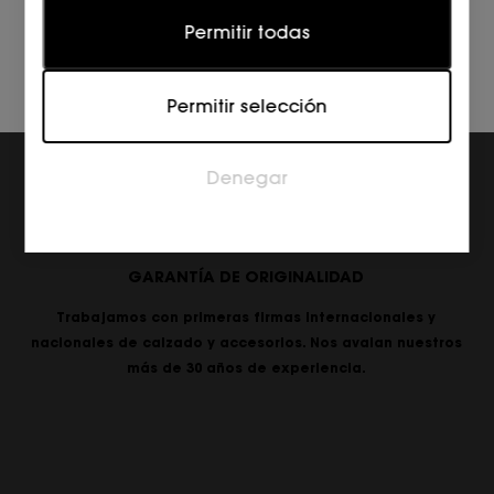
Estadísticas
Permitir todas
Las cookies estadísticas ayudan a los propietarios
de páginas web a comprender cómo interactúan
Permitir selección
los visitantes con las páginas web reuniendo y
proporcionando información de forma anónima.
Denegar
Marketing
Las cookies de marketing se utilizan para rastrear a
los visitantes en las páginas web. La intención es
mostrar anuncios relevantes y atractivos para el
GARANTÍA DE ORIGINALIDAD
usuario individual, y por lo tanto, más valiosos para
los editores y los anunciantes externos.
Trabajamos con primeras firmas internacionales y
nacionales de calzado y accesorios. Nos avalan nuestros
más de 30 años de experiencia.