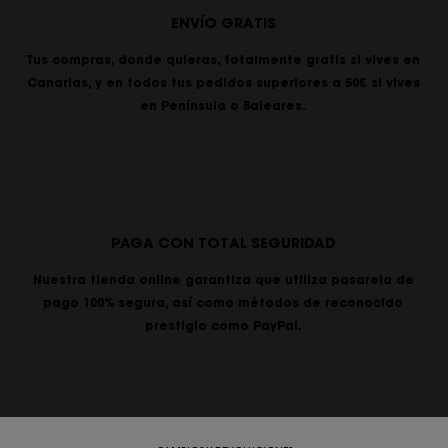
ENVÍO GRATIS
Tus compras, donde quieras, totalmente gratis si vives en
Canarias, y en todos tus pedidos superiores a 50€ si vives
en Península o Baleares.
PAGA CON TOTAL SEGURIDAD
Nuestra tienda online garantiza que utiliza pasarela de
pago 100% segura, así como métodos de reconocido
prestigio como PayPal.