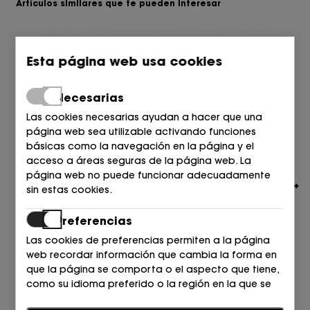
Artículos similares que te pueden interesar
Esta página web usa cookies
Necesarias
Las cookies necesarias ayudan a hacer que una
página web sea utilizable activando funciones
básicas como la navegación en la página y el
acceso a áreas seguras de la página web. La
página web no puede funcionar adecuadamente
sin estas cookies.
Preferencias
Las cookies de preferencias permiten a la página
web recordar información que cambia la forma en
TOMMY HILFIGER
que la página se comporta o el aspecto que tiene,
ABIERTO PUNTA Y TALON TEXTIL CIELO C1O BREEZY BLUE
como su idioma preferido o la región en la que se
89,90
80,00
€
€
encuentra.