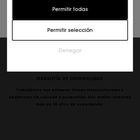
Estadísticas
Permitir todas
Las cookies estadísticas ayudan a los propietarios
de páginas web a comprender cómo interactúan
Permitir selección
los visitantes con las páginas web reuniendo y
proporcionando información de forma anónima.
Denegar
Marketing
Las cookies de marketing se utilizan para rastrear a
los visitantes en las páginas web. La intención es
mostrar anuncios relevantes y atractivos para el
GARANTÍA DE ORIGINALIDAD
usuario individual, y por lo tanto, más valiosos para
los editores y los anunciantes externos.
Trabajamos con primeras firmas internacionales y
nacionales de calzado y accesorios. Nos avalan nuestros
más de 30 años de experiencia.