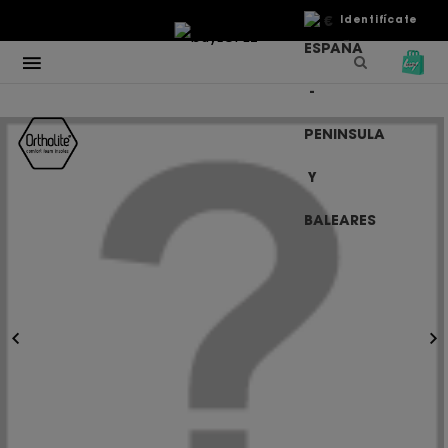
€
Identifícate