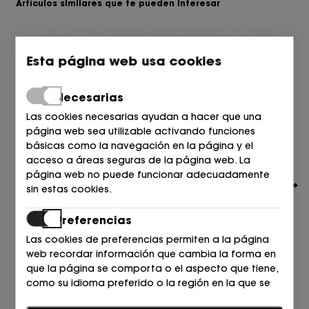
Artículos similares que te pueden interesar
Esta página web usa cookies
Necesarias
Las cookies necesarias ayudan a hacer que una
página web sea utilizable activando funciones
básicas como la navegación en la página y el
acceso a áreas seguras de la página web. La
página web no puede funcionar adecuadamente
sin estas cookies.
Preferencias
Las cookies de preferencias permiten a la página
web recordar información que cambia la forma en
HUGO
que la página se comporta o el aspecto que tiene,
DEPORTIVO 10P BLANCO
como su idioma preferido o la región en la que se
139,00
€
encuentra.