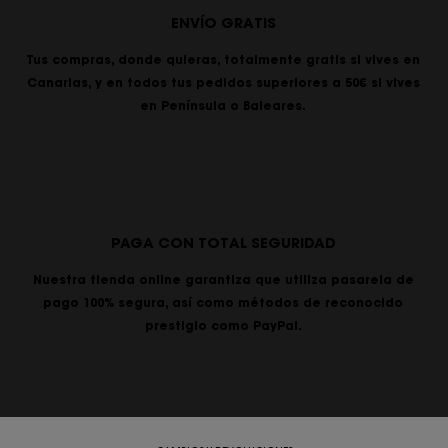
ENVÍO GRATIS
Tus compras, donde quieras, totalmente gratis si vives en
Canarias, y en todos tus pedidos superiores a 50€ si vives
en Península o Baleares.
PAGA CON TOTAL SEGURIDAD
Nuestra tienda online garantiza que utiliza pasarela de
pago 100% segura, así como métodos de reconocido
prestigio como PayPal.