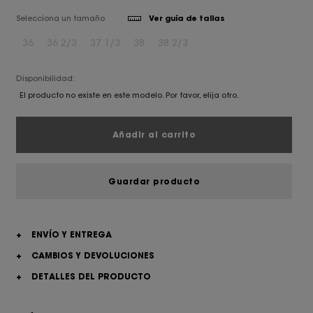
Selecciona un tamaño
Ver guía de tallas
36
36 2/3
37 1/3
38
38 2/3
Disponibilidad:
El producto no existe en este modelo. Por favor, elija otro.
Añadir al carrito
Guardar producto
+
ENVÍO Y ENTREGA
+
CAMBIOS Y DEVOLUCIONES
+
DETALLES DEL PRODUCTO