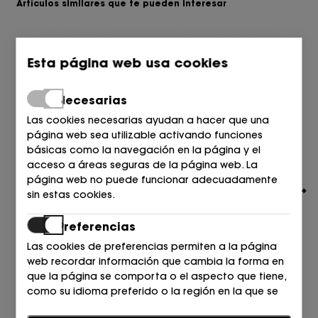
Artículos similares que te pueden interesar
Esta página web usa cookies
Necesarias
Las cookies necesarias ayudan a hacer que una
página web sea utilizable activando funciones
básicas como la navegación en la página y el
acceso a áreas seguras de la página web. La
página web no puede funcionar adecuadamente
sin estas cookies.
Preferencias
Las cookies de preferencias permiten a la página
web recordar información que cambia la forma en
PREMIATA
que la página se comporta o el aspecto que tiene,
DEPORTIVO ANTE DARK BROWN
como su idioma preferido o la región en la que se
305,00
€
encuentra.