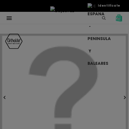
€
Identifícate