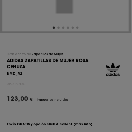
Estás dentro de
Zapatillas de Mujer
ADIDAS ZAPATILLAS DE MUJER ROSA
CENUZA
NMD_R2
UPC:
197154
123,00
€
Impuestos Incluidos
Envío GRATIS y opción click & collect
(más info)