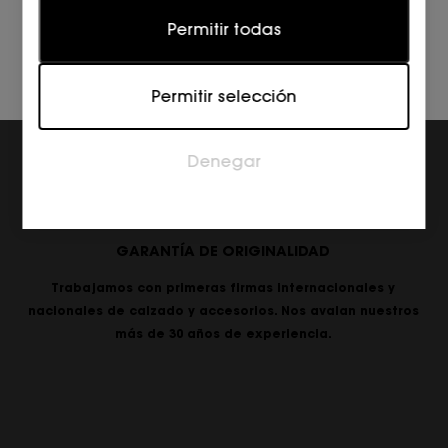
Estadísticas
Permitir todas
Las cookies estadísticas ayudan a los propietarios
de páginas web a comprender cómo interactúan
Permitir selección
los visitantes con las páginas web reuniendo y
proporcionando información de forma anónima.
Denegar
Marketing
Las cookies de marketing se utilizan para rastrear a
los visitantes en las páginas web. La intención es
mostrar anuncios relevantes y atractivos para el
GARANTÍA DE ORIGINALIDAD
usuario individual, y por lo tanto, más valiosos para
los editores y los anunciantes externos.
Trabajamos con primeras firmas internacionales y
nacionales de calzado y accesorios. Nos avalan nuestros
más de 30 años de experiencia.