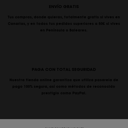
ENVÍO GRATIS
Tus compras, donde quieras, totalmente gratis si vives en
Canarias, y en todos tus pedidos superiores a 50€ si vives
en Península o Baleares.
PAGA CON TOTAL SEGURIDAD
Nuestra tienda online garantiza que utiliza pasarela de
pago 100% segura, así como métodos de reconocido
prestigio como PayPal.