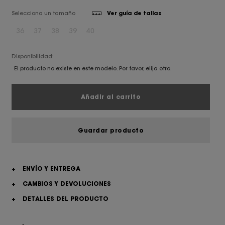
Selecciona un tamaño
Ver guía de tallas
36
37
38
39
40
Disponibilidad:
El producto no existe en este modelo. Por favor, elija otro.
Añadir al carrito
Guardar producto
+
ENVÍO Y ENTREGA
+
CAMBIOS Y DEVOLUCIONES
+
DETALLES DEL PRODUCTO