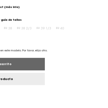
ect
(más info)
 guía de tallas
38
38 2/3
39 1/3
40
EU
EU
EU
EU
en este modelo. Por favor, elija otro.
carrito
roducto