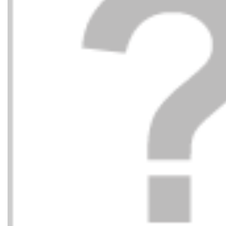
CAMPER
CAMP
125,00
€
DEPORTIVO
DEPORT
ANTE+NYLON BLANCO
001 NE
002 White Natur