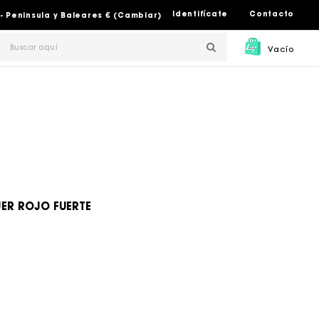
Identifícate
Contacto
- Peninsula y Baleares € (Cambiar)
Vacío
JER ROJO FUERTE