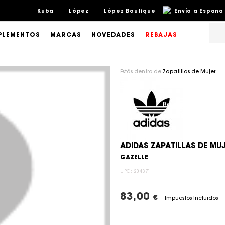
Kuba
López
López Boutique
Envío a España 
LEMENTOS
MARCAS
NOVEDADES
REBAJAS
Estás dentro de
Zapatillas de Mujer
ADIDAS ZAPATILLAS DE MU
GAZELLE
UPC:
204371
83,00
€
Impuestos Incluidos