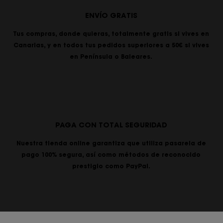
ENVÍO GRATIS
Tus compras, donde quieras, totalmente gratis si vives en
Canarias, y en todos tus pedidos superiores a 50€ si vives
en Península o Baleares.
PAGA CON TOTAL SEGURIDAD
Nuestra tienda online garantiza que utiliza pasarela de
pago 100% segura, así como métodos de reconocido
prestigio como PayPal.