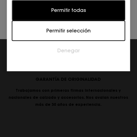
Estadísticas
Permitir todas
Las cookies estadísticas ayudan a los propietarios
de páginas web a comprender cómo interactúan
Permitir selección
los visitantes con las páginas web reuniendo y
proporcionando información de forma anónima.
Denegar
Marketing
Las cookies de marketing se utilizan para rastrear a
los visitantes en las páginas web. La intención es
mostrar anuncios relevantes y atractivos para el
usuario individual, y por lo tanto, más valiosos para
GARANTÍA DE ORIGINALIDAD
los editores y los anunciantes externos.
Trabajamos con primeras firmas internacionales y
nacionales de calzado y accesorios. Nos avalan nuestros
más de 30 años de experiencia.