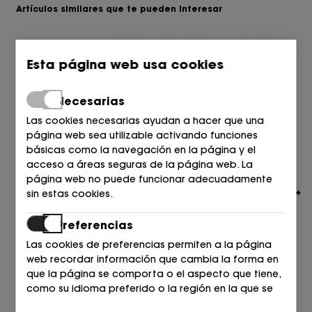
Artículos similares que te pueden interesar
Esta página web usa cookies
Necesarias
Las cookies necesarias ayudan a hacer que una
página web sea utilizable activando funciones
básicas como la navegación en la página y el
acceso a áreas seguras de la página web. La
página web no puede funcionar adecuadamente
sin estas cookies.
Preferencias
Las cookies de preferencias permiten a la página
web recordar información que cambia la forma en
CULT GAIA
que la página se comporta o el aspecto que tiene,
SANDALIA PULSERA X TACHAS ANTE CUERO RICH CLAY
como su idioma preferido o la región en la que se
820,00
encuentra.
€