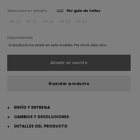
Selecciona un tamaño
Ver guía de tallas
36
37
38
39
40
EU
EU
EU
EU
EU
Disponibilidad:
El producto no existe en este modelo. Por favor, elija otro.
Añadir al carrito
Guardar producto
+
ENVÍO Y ENTREGA
+
CAMBIOS Y DEVOLUCIONES
+
DETALLES DEL PRODUCTO