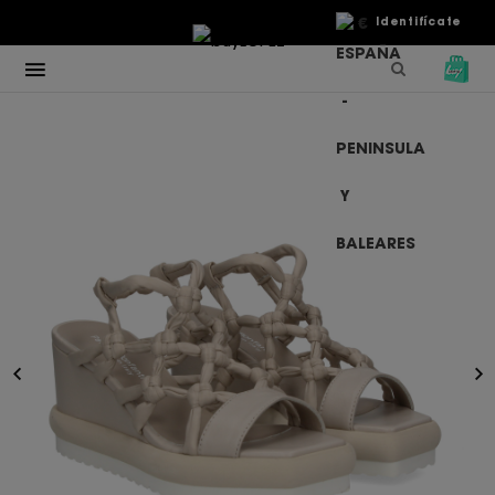
€
Identifícate