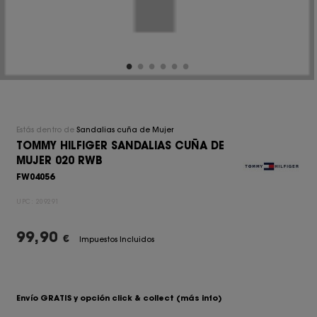
Estás dentro de
Sandalias cuña de Mujer
TOMMY HILFIGER SANDALIAS CUÑA DE
MUJER 020 RWB
FW04056
UPC:
209291
99,90
€
Impuestos Incluidos
Envío GRATIS y opción click & collect
(más info)