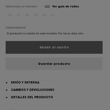
Selecciona un tamaño
Ver guía de tallas
36
37
38
39
40
41
Disponibilidad:
El producto no existe en este modelo. Por favor, elija otro.
Añadir al carrito
Guardar producto
+
ENVÍO Y ENTREGA
+
CAMBIOS Y DEVOLUCIONES
+
DETALLES DEL PRODUCTO