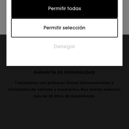
Estadísticas
Permitir todas
Las cookies estadísticas ayudan a los propietarios
de páginas web a comprender cómo interactúan
Permitir selección
los visitantes con las páginas web reuniendo y
proporcionando información de forma anónima.
Denegar
Marketing
Las cookies de marketing se utilizan para rastrear a
los visitantes en las páginas web. La intención es
mostrar anuncios relevantes y atractivos para el
GARANTÍA DE ORIGINALIDAD
usuario individual, y por lo tanto, más valiosos para
los editores y los anunciantes externos.
Trabajamos con primeras firmas internacionales y
nacionales de calzado y accesorios. Nos avalan nuestros
más de 30 años de experiencia.