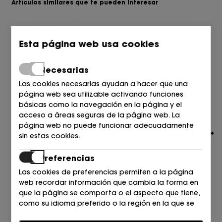
Artículos similares que te pueden interesar
Esta página web usa cookies
Necesarias
Las cookies necesarias ayudan a hacer que una
página web sea utilizable activando funciones
básicas como la navegación en la página y el
acceso a áreas seguras de la página web. La
página web no puede funcionar adecuadamente
sin estas cookies.
Preferencias
Las cookies de preferencias permiten a la página
web recordar información que cambia la forma en
TOMMY HILFIGER
que la página se comporta o el aspecto que tiene,
SANDALIA CROCHET BEIGE+AZUL DW6 SPACE BLUE
como su idioma preferido o la región en la que se
99,90
€
encuentra.