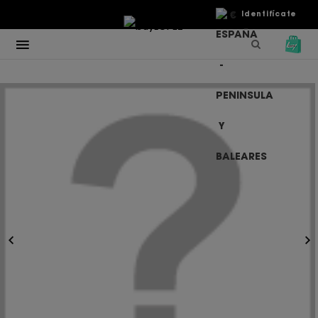
€
Identifícate