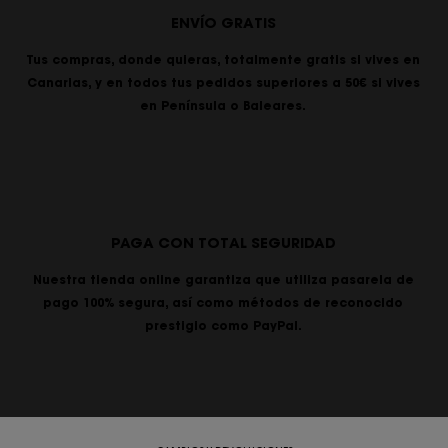
ENVÍO GRATIS
Tus compras, donde quieras, totalmente gratis si vives en
Canarias, y en todos tus pedidos superiores a 50€ si vives
en Península o Baleares.
PAGA CON TOTAL SEGURIDAD
Nuestra tienda online garantiza que utiliza pasarela de
pago 100% segura, así como métodos de reconocido
prestigio como PayPal.