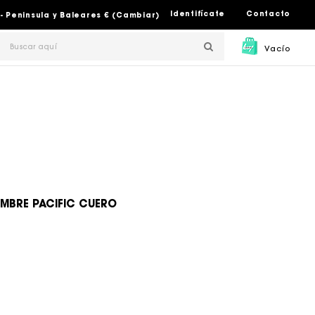
Identifícate
Contacto
- Peninsula y Baleares € (Cambiar)
Vacío
MBRE PACIFIC CUERO