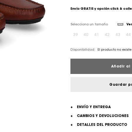
Envío GRATIS y opción click & coll
Selecciona un tamaño
Ver
39
40
41
42
43
44
Disponibilidad:
El producto no existe 
Añadir al 
Guardar p
+
ENVÍO Y ENTREGA
+
CAMBIOS Y DEVOLUCIONES
+
DETALLES DEL PRODUCTO