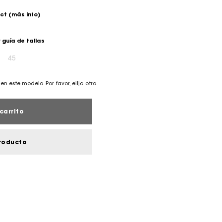
ect
(más info)
 guía de tallas
45
en este modelo. Por favor, elija otro.
carrito
roducto