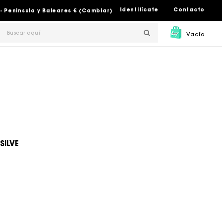
Identifícate
Contacto
- Peninsula y Baleares € (Cambiar)
Vacío
SILVE