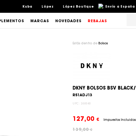
Kuba
López
López Boutique
Envío a España 
LEMENTOS
MARCAS
NOVEDADES
REBAJAS
Estás dentro de
Bolsos
DKNY BOLSOS BSV BLACK/
R51ADJ13
UPC:
260040
127,00
€
Impuestos Incluidos
139,00
€