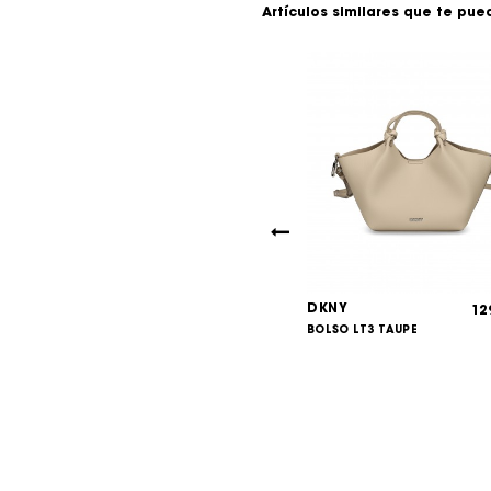
Artículos similares que te pue
DKNY
84,00
12
€
285 LT KHAKI
BOLSO LT3 TAUPE
89,00
€