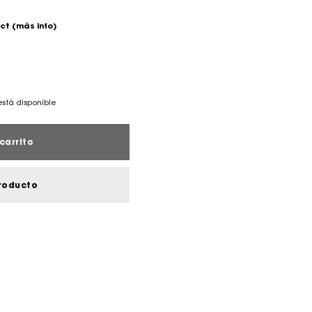
ect
(más info)
está disponible
carrito
roducto