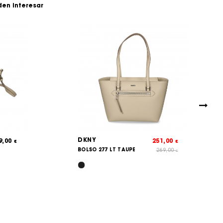
den interesar
DKNY
9,00
251,00
€
€
BOLSO 277 LT TAUPE
269,00
€