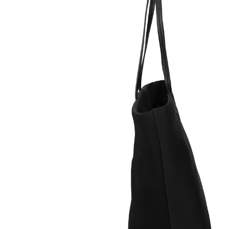
DKNY
DKNY
149,00
€
BOLSO 46
BOLSO 
BLACK/SILVER