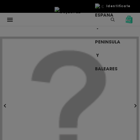
€
Identifícate