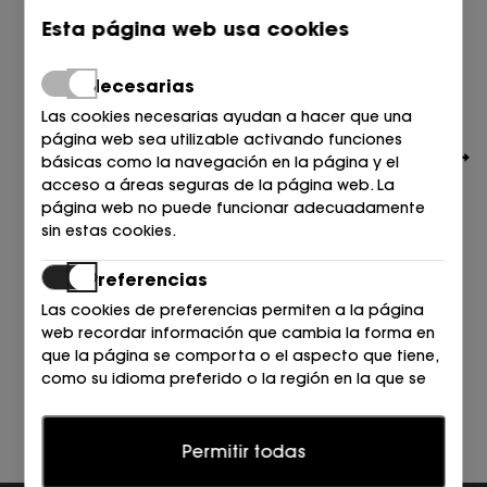
Esta página web usa cookies
Necesarias
Las cookies necesarias ayudan a hacer que una
página web sea utilizable activando funciones
básicas como la navegación en la página y el
acceso a áreas seguras de la página web. La
página web no puede funcionar adecuadamente
sin estas cookies.
Preferencias
LOVE MOSCHINO
BOLSO 000 NEGRO
Las cookies de preferencias permiten a la página
179,00
€
web recordar información que cambia la forma en
que la página se comporta o el aspecto que tiene,
como su idioma preferido o la región en la que se
encuentra.
Estadísticas
Permitir todas
Las cookies estadísticas ayudan a los propietarios