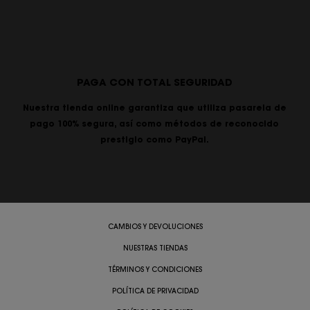
PAGA CON TOTAL SEGURIDAD
Nuestra tienda online garantiza que utiliza pasarela de
pago 100% segura, así como métodos de reconocido
prestigio como PayPal.
CAMBIOS Y DEVOLUCIONES
NUESTRAS TIENDAS
TÉRMINOS Y CONDICIONES
POLÍTICA DE PRIVACIDAD