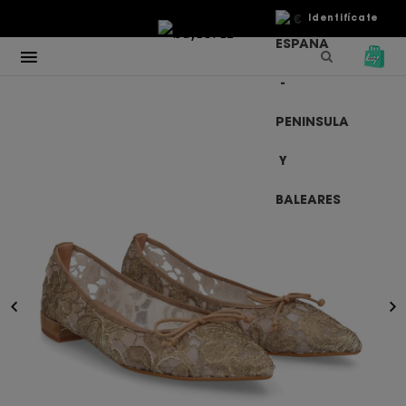
€
Identifícate