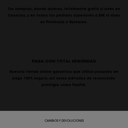
Tus compras, donde quieras, totalmente gratis si vives en
Canarias, y en todos tus pedidos superiores a 50€ si vives
en Península o Baleares.
PAGA CON TOTAL SEGURIDAD
Nuestra tienda online garantiza que utiliza pasarela de
pago 100% segura, así como métodos de reconocido
prestigio como PayPal.
CAMBIOS Y DEVOLUCIONES