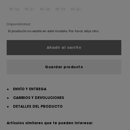
36
37
38
39
40
EU
EU
EU
EU
EU
Disponibilidad:
El producto no existe en este modelo. Por favor, elija otro.
Añadir al carrito
Guardar producto
+
ENVÍO Y ENTREGA
+
CAMBIOS Y DEVOLUCIONES
+
DETALLES DEL PRODUCTO
Artículos similares que te pueden interesar