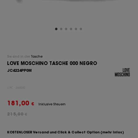
Sie sind in der
Tasche
LOVE MOSCHINO TASCHE 000 NEGRO
JC4224PP0M
UPC:
260082
181,00
€
Inklusive Steuern
215,00
€
KOSTENLOSER Versand und Click & Collect Option
(mehr Infos)