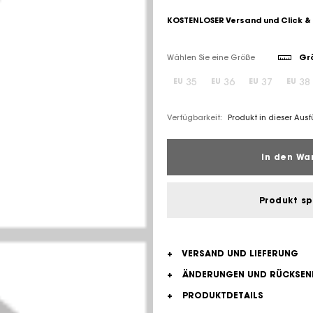
KOSTENLOSER Versand und Click &
Wählen Sie eine Größe
Grö
35
36
37
38
EU
EU
EU
EU
Verfügbarkeit:
Produkt in dieser Aus
In den Wa
Produkt s
+
VERSAND UND LIEFERUNG
+
ÄNDERUNGEN UND RÜCKSE
+
PRODUKTDETAILS