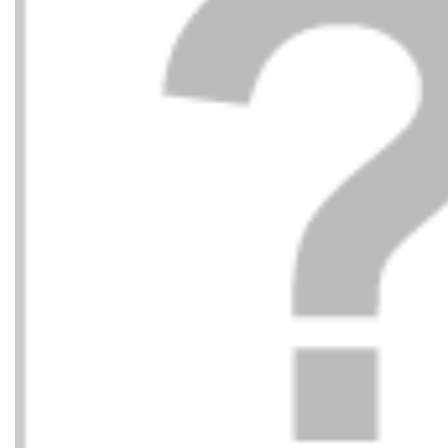
UNISA
UNISA
109,00
€
SIN TALON PARTIDO
SIN TA
125,00
€
PIEL NEGRO+HIELO
PIEL N
ELFENBEIN
SKIN