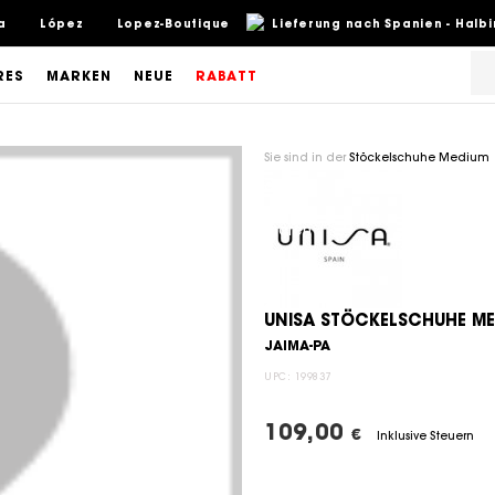
a
López
Lopez-Boutique
Lieferung nach Spanien - Halb
RES
MARKEN
NEUE
RABATT
Sie sind in der
Stöckelschuhe Medium
UNISA STÖCKELSCHUHE M
JAIMA-PA
UPC:
199837
109,00
€
Inklusive Steuern