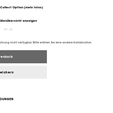
 Collect Option
(mehr Infos)
ßenübersicht anzeigen
39
EU
führung nicht verfügbar. Bitte wählen Sie eine andere Kombination.
renkorb
peichern
NDUNGEN