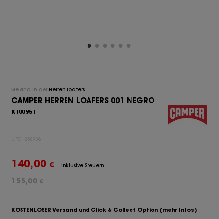
Sie sind in der
Herren loafers
CAMPER HERREN LOAFERS 001 NEGRO
K100951
UPC:
258906
140,00
€
Inklusive Steuern
155,00
€
KOSTENLOSER Versand und Click & Collect Option
(mehr Infos)