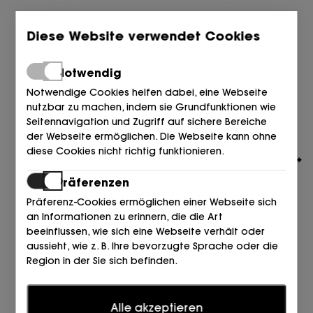
Diese Website verwendet Cookies
Notwendig
Notwendige Cookies helfen dabei, eine Webseite
nutzbar zu machen, indem sie Grundfunktionen wie
Seitennavigation und Zugriff auf sichere Bereiche
der Webseite ermöglichen. Die Webseite kann ohne
diese Cookies nicht richtig funktionieren.
Präferenzen
Präferenz-Cookies ermöglichen einer Webseite sich
an Informationen zu erinnern, die die Art
beeinflussen, wie sich eine Webseite verhält oder
CAMPER
aussieht, wie z. B. Ihre bevorzugte Sprache oder die
MOCASIN ANTIFAZ FLORENTIC NEGRO 019 Black
Region in der Sie sich befinden.
180,00
€
Statistiken
Alle akzeptieren
Statistik-Cookies helfen Webseiten-Besitzern zu