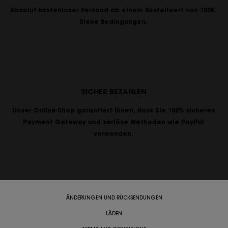
Absolut kostenloser Versand ab einem Bestellwert von 100€.
Siehe Bedingungen.
SICHER BEZAHLEN
Unser Online-Shop garantiert Ihnen, dass Sie 100% sicheres
Payment Gateway und seriöse Methoden wie PayPal
verwenden.
ÄNDERUNGEN UND RÜCKSENDUNGEN
LÄDEN