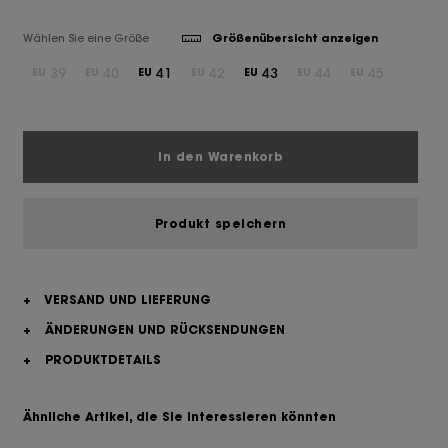
Wählen Sie eine Größe
Größenübersicht anzeigen
39
40
41
42
43
44
45
EU
EU
EU
EU
EU
EU
EU
In den Warenkorb
Produkt speichern
+
VERSAND UND LIEFERUNG
+
ÄNDERUNGEN UND RÜCKSENDUNGEN
+
PRODUKTDETAILS
Ähnliche Artikel, die Sie interessieren könnten