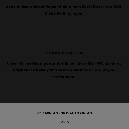
Absolut kostenloser Versand ab einem Bestellwert von 100€.
Siehe Bedingungen.
SICHER BEZAHLEN
Unser Online-Shop garantiert Ihnen, dass Sie 100% sicheres
Payment Gateway und seriöse Methoden wie PayPal
verwenden.
ÄNDERUNGEN UND RÜCKSENDUNGEN
LÄDEN