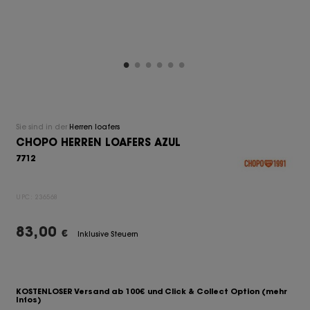
Sie sind in der
Herren loafers
CHOPO HERREN LOAFERS AZUL
7712
UPC:
236568
83,00
€
Inklusive Steuern
KOSTENLOSER Versand ab 100€ und Click & Collect Option
(mehr
Infos)