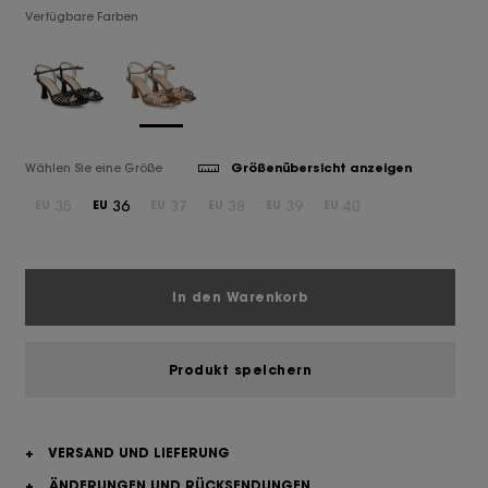
Verfügbare Farben
Wählen Sie eine Größe
Größenübersicht anzeigen
35
36
37
38
39
40
EU
EU
EU
EU
EU
EU
In den Warenkorb
Produkt speichern
+
VERSAND UND LIEFERUNG
+
ÄNDERUNGEN UND RÜCKSENDUNGEN