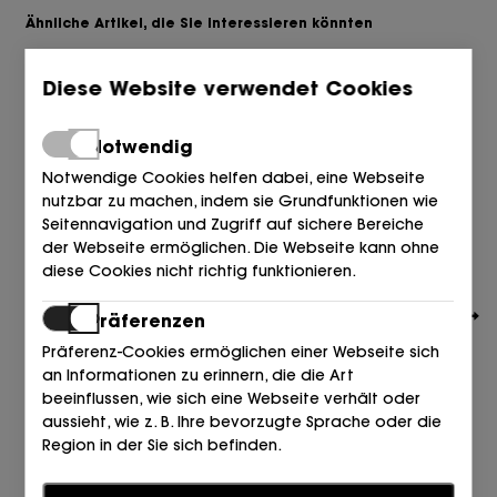
Ähnliche Artikel, die Sie interessieren könnten
Diese Website verwendet Cookies
Notwendig
Notwendige Cookies helfen dabei, eine Webseite
nutzbar zu machen, indem sie Grundfunktionen wie
Seitennavigation und Zugriff auf sichere Bereiche
der Webseite ermöglichen. Die Webseite kann ohne
diese Cookies nicht richtig funktionieren.
Präferenzen
Präferenz-Cookies ermöglichen einer Webseite sich
an Informationen zu erinnern, die die Art
beeinflussen, wie sich eine Webseite verhält oder
aussieht, wie z. B. Ihre bevorzugte Sprache oder die
TOMMY HILFIGER
Region in der Sie sich befinden.
PALA POOL AZUL DW5 DESERT SKY
39,90
Statistiken
€