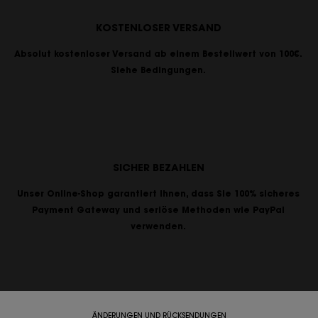
KOSTENLOSER VERSAND
Absolut kostenloser Versand ab einem Bestellwert von 100€.
Siehe Bedingungen.
SICHER BEZAHLEN
Unser Online-Shop garantiert Ihnen, dass Sie 100% sicheres
Payment Gateway und seriöse Methoden wie PayPal
verwenden.
ÄNDERUNGEN UND RÜCKSENDUNGEN