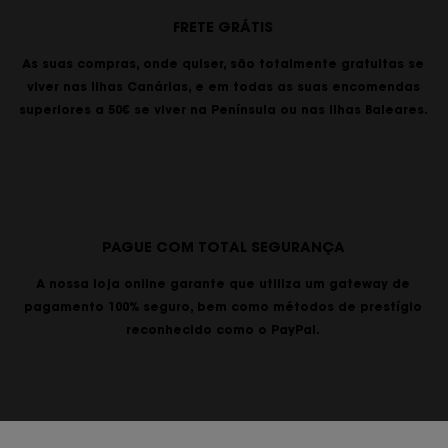
FRETE GRÁTIS
As suas compras, onde quiser, são totalmente gratuitas se
viver nas Ilhas Canárias, e em todas as suas encomendas
superiores a 50€ se viver na Península ou nas Ilhas Baleares.
PAGUE COM TOTAL SEGURANÇA
A nossa loja online garante que utiliza um gateway de
pagamento 100% seguro, bem como métodos de prestígio
reconhecido como o PayPal.