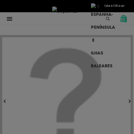
€
Identificar