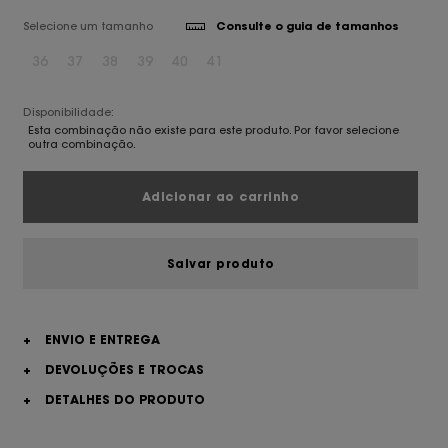
Selecione um tamanho
Consulte o guia de tamanhos
36
37
38
39
40
41
Disponibilidade:
Esta combinação não existe para este produto. Por favor selecione
outra combinação.
Adicionar ao carrinho
Salvar produto
+
ENVIO E ENTREGA
+
DEVOLUÇÕES E TROCAS
+
DETALHES DO PRODUTO