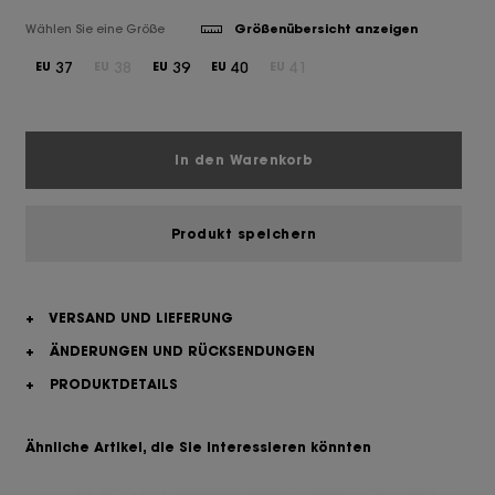
Wählen Sie eine Größe
Größenübersicht anzeigen
37
38
39
40
41
EU
EU
EU
EU
EU
In den Warenkorb
Produkt speichern
+
VERSAND UND LIEFERUNG
+
ÄNDERUNGEN UND RÜCKSENDUNGEN
+
PRODUKTDETAILS
Ähnliche Artikel, die Sie interessieren könnten