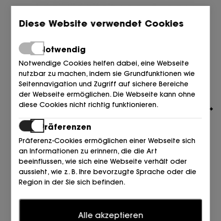
Diese Website verwendet Cookies
Notwendig
Notwendige Cookies helfen dabei, eine Webseite
nutzbar zu machen, indem sie Grundfunktionen wie
Seitennavigation und Zugriff auf sichere Bereiche
der Webseite ermöglichen. Die Webseite kann ohne
diese Cookies nicht richtig funktionieren.
Präferenzen
Präferenz-Cookies ermöglichen einer Webseite sich
an Informationen zu erinnern, die die Art
beeinflussen, wie sich eine Webseite verhält oder
PRETTY BALLERINAS
aussieht, wie z. B. Ihre bevorzugte Sprache oder die
BAILARINA PUNTERA NOBUCK MARRON 010 CACAO
Region in der Sie sich befinden.
169,00
€
Statistiken
Alle akzeptieren
Statistik-Cookies helfen Webseiten-Besitzern zu