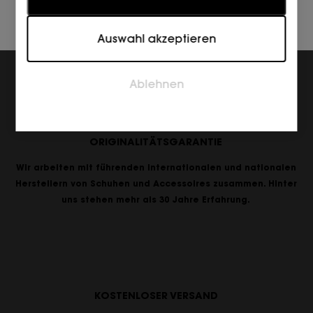
verstehen, wie Besucher mit Webseiten interagieren,
indem Informationen anonym gesammelt und
Auswahl akzeptieren
gemeldet werden.
Marketing
Ablehnen
Marketing-Cookies werden verwendet, um Besucher
auf Webseiten zu verfolgen. Die Absicht ist, Anzeigen
zu zeigen, die relevant und ansprechend für den
einzelnen Benutzer sind und daher wertvoller für
ORIGINALITÄTSGARANTIE
Publisher und werbetreibende Drittparteien sind.
Wir arbeiten mit führenden internationalen und nationalen
Herstellern von Schuhen und Accessoires zusammen. Hinter
uns stehen mehr als 30 Jahre Erfahrung.
KOSTENLOSER VERSAND