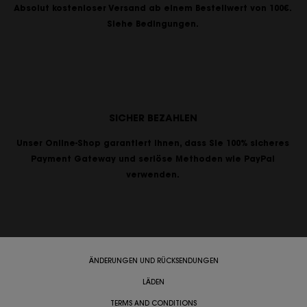
Absolut kostenloser Versand ab einem Bestellwert von 100€.
Siehe Bedingungen.
SICHER BEZAHLEN
Unser Online-Shop garantiert Ihnen, dass Sie 100% sicheres
Payment Gateway und seriöse Methoden wie PayPal
verwenden.
ÄNDERUNGEN UND RÜCKSENDUNGEN
LÄDEN
TERMS AND CONDITIONS