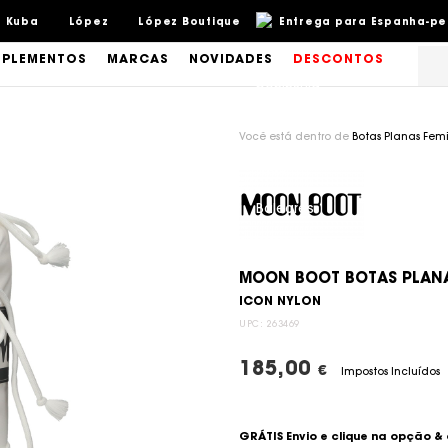
Kuba
López
López Boutique
Entrega para Espanha-pení
PLEMENTOS
MARCAS
NOVIDADES
DESCONTOS
Você está dentro de
Botas Planas Fem
MOON BOOT BOTAS PLANAS
ICON NYLON
UPC:
263469
185,00
€
Impostos Incluídos
GRÁTIS Envio e clique na opção &