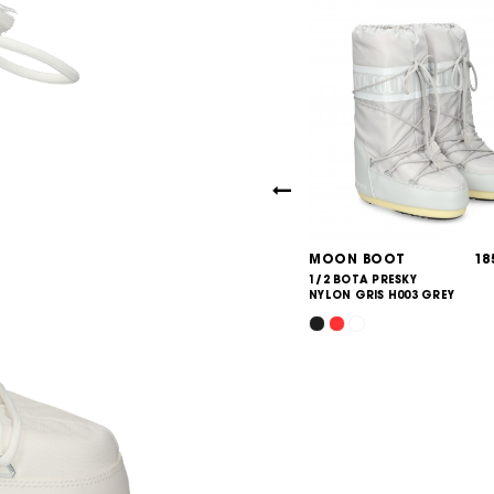
 BOOT
185,00
MOON BOOT
18
€
TA PRESKY
1/2 BOTA PRESKY
ROJO D001 RED
NYLON GRIS H003 GREY