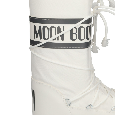
MOON BOOT
325,00
MOON
€
1/2 BOTA BORREGUITO
1/2 BO
HIELO L007 ecru
NYLON 