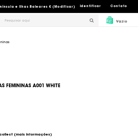
Identificar
Contato
nsula e Ilhas Baleares € (Modificar)
Vazio
ininas
 FEMININAS A001 WHITE
 collect
(mais informações)