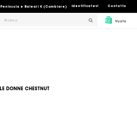
Identificatevi
Contatto
 Peninsula e Baleari € (Cambiare)
Vuoto
LLE DONNE CHESTNUT