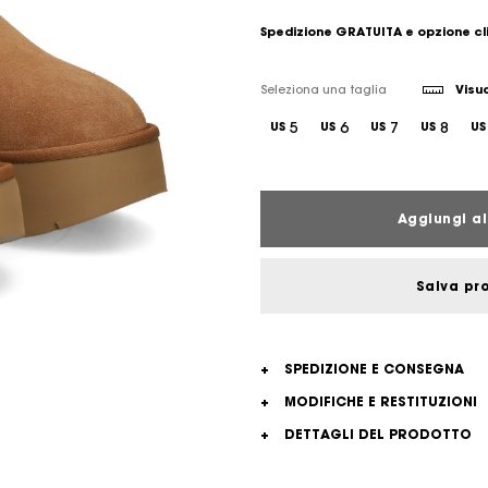
Spedizione GRATUITA e opzione cl
Seleziona una taglia
Visua
5
6
7
8
US
US
US
US
US
Aggiungi al
Salva pr
+
SPEDIZIONE E CONSEGNA
+
MODIFICHE E RESTITUZIONI
+
DETTAGLI DEL PRODOTTO