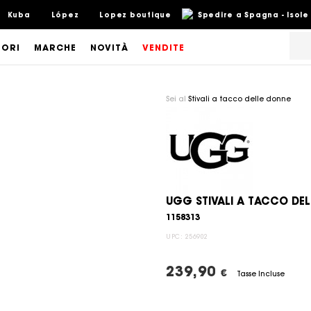
Kuba
López
Lopez boutique
Spedire a Spagna - Isole
SORI
MARCHE
NOVITÀ
VENDITE
Sei al
Stivali a tacco delle donne
UGG STIVALI A TACCO DE
1158313
UPC:
256902
239,90
€
Tasse Incluse