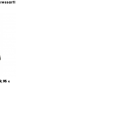
eressarti
9,95
€