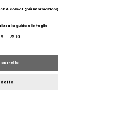
ick & collect
(più informazioni)
lizza la guida alle taglie
9
10
US
 carrello
odotto