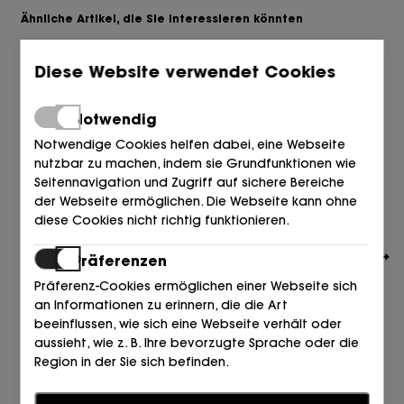
Ähnliche Artikel, die Sie interessieren könnten
Diese Website verwendet Cookies
Notwendig
Notwendige Cookies helfen dabei, eine Webseite
nutzbar zu machen, indem sie Grundfunktionen wie
Seitennavigation und Zugriff auf sichere Bereiche
der Webseite ermöglichen. Die Webseite kann ohne
diese Cookies nicht richtig funktionieren.
Präferenzen
Präferenz-Cookies ermöglichen einer Webseite sich
an Informationen zu erinnern, die die Art
beeinflussen, wie sich eine Webseite verhält oder
aussieht, wie z. B. Ihre bevorzugte Sprache oder die
TOMMY HILFIGER
Region in der Sie sich befinden.
SANDALIA CROCHET BEIGE+AZUL DW6 SPACE BLUE
99,90
Statistiken
€