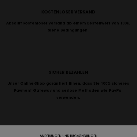
KOSTENLOSER VERSAND
Absolut kostenloser Versand ab einem Bestellwert von 100€.
Siehe Bedingungen.
SICHER BEZAHLEN
Unser Online-Shop garantiert Ihnen, dass Sie 100% sicheres
Payment Gateway und seriöse Methoden wie PayPal
verwenden.
ÄNDERUNGEN UND RÜCKSENDUNGEN