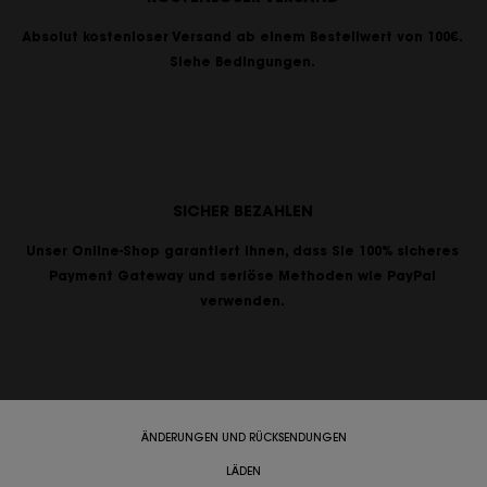
Absolut kostenloser Versand ab einem Bestellwert von 100€.
Siehe Bedingungen.
SICHER BEZAHLEN
Unser Online-Shop garantiert Ihnen, dass Sie 100% sicheres
Payment Gateway und seriöse Methoden wie PayPal
verwenden.
ÄNDERUNGEN UND RÜCKSENDUNGEN
LÄDEN