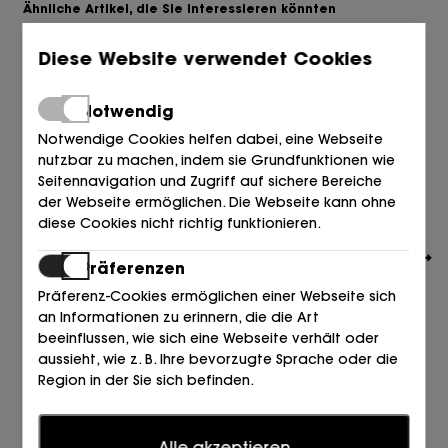
Ähnliche Artikel, die Sie interessieren könnten
Diese Website verwendet Cookies
Notwendig
Notwendige Cookies helfen dabei, eine Webseite
nutzbar zu machen, indem sie Grundfunktionen wie
Seitennavigation und Zugriff auf sichere Bereiche
der Webseite ermöglichen. Die Webseite kann ohne
diese Cookies nicht richtig funktionieren.
Präferenzen
Präferenz-Cookies ermöglichen einer Webseite sich
an Informationen zu erinnern, die die Art
beeinflussen, wie sich eine Webseite verhält oder
aussieht, wie z. B. Ihre bevorzugte Sprache oder die
Region in der Sie sich befinden.
ALMA EN PENA
SANDALIA CRUZADA TACHAS+PIEDRAS BEIGE Sand
Statistiken
100,00
€
Alle akzeptieren