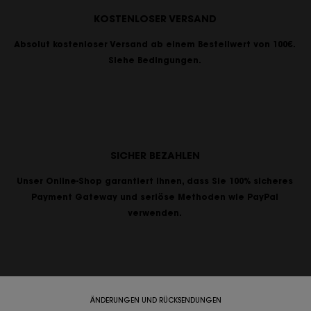
KOSTENLOSER VERSAND
Absolut kostenloser Versand ab einem Bestellwert von 100€.
Siehe Bedingungen.
SICHER BEZAHLEN
Unser Online-Shop garantiert Ihnen, dass Sie 100% sicheres
Payment Gateway und seriöse Methoden wie PayPal
verwenden.
ÄNDERUNGEN UND RÜCKSENDUNGEN