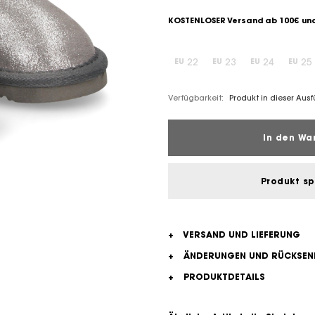
KOSTENLOSER Versand ab 100€ und
22
23
24
25
EU
EU
EU
EU
Verfügbarkeit:
Produkt in dieser Aus
In den Wa
Produkt s
+
VERSAND UND LIEFERUNG
+
ÄNDERUNGEN UND RÜCKSE
+
PRODUKTDETAILS