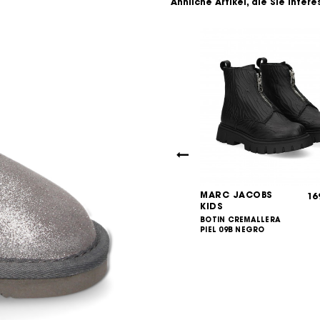
Ähnliche Artikel, die Sie inter
 BOOT
MARC JACOBS
115,00
16
€
KIDS
PRESKY NYLON
EGRO N001
BOTIN CREMALLERA
PIEL 09B NEGRO