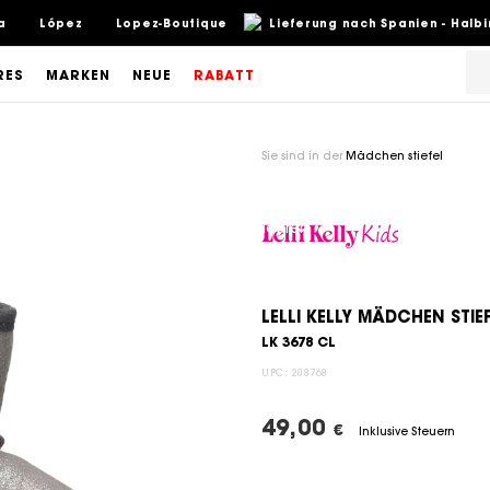
a
López
Lopez-Boutique
Lieferung nach Spanien - Halb
RES
MARKEN
NEUE
RABATT
Sie sind in der
Mädchen stiefel
LELLI KELLY MÄDCHEN STIE
LK 3678 CL
UPC:
208768
49,00
€
Inklusive Steuern