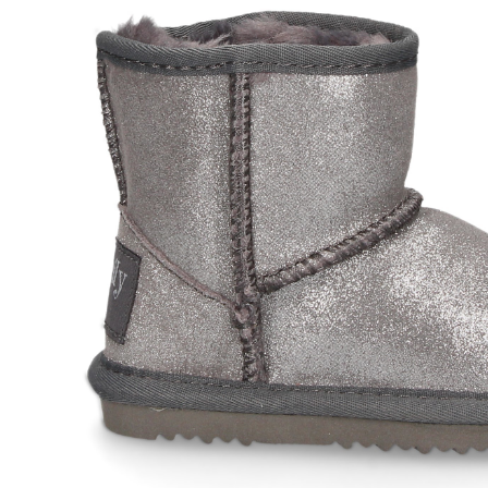
MOON BOOT
MOON
100,00
€
VIVO PELO BOTIN ANTE
BOTIN 
CUERO M007 WHISKY
LIMA+N
BLACK