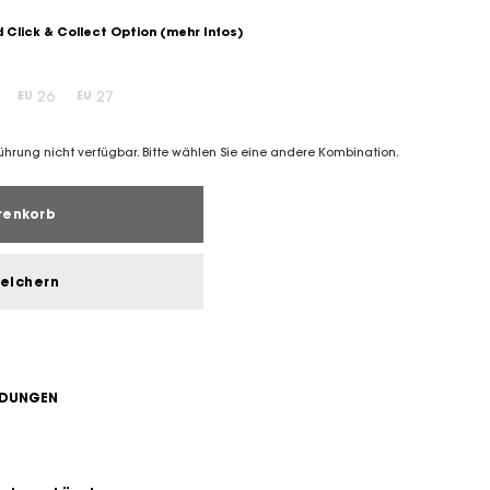
 Click & Collect Option
(mehr Infos)
26
27
EU
EU
führung nicht verfügbar. Bitte wählen Sie eine andere Kombination.
renkorb
peichern
NDUNGEN