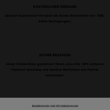
KOSTENLOSER VERSAND
Absolut kostenloser Versand ab einem Bestellwert von 100€.
Siehe Bedingungen.
SICHER BEZAHLEN
Unser Online-Shop garantiert Ihnen, dass Sie 100% sicheres
Payment Gateway und seriöse Methoden wie PayPal
verwenden.
ÄNDERUNGEN UND RÜCKSENDUNGEN