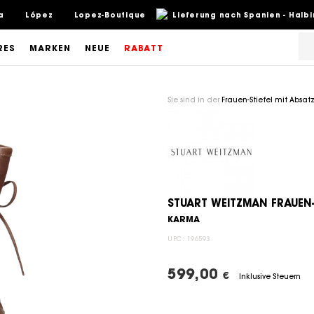
a
López
Lopez-Boutique
Lieferung nach Spanien - Halb
RES
MARKEN
NEUE
RABATT
Sie sind in der
Frauen-Stiefel mit Absat
STUART WEITZMAN FRAUEN-
KARMA
UPC:
196593
599,00
€
Inklusive Steuern