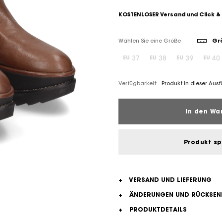
KOSTENLOSER Versand und Click &
Wählen Sie eine Größe
Grö
37
38
39
40
EU
EU
EU
EU
Verfügbarkeit:
Produkt in dieser Aus
In den Wa
Produkt s
+
VERSAND UND LIEFERUNG
+
ÄNDERUNGEN UND RÜCKSE
+
PRODUKTDETAILS