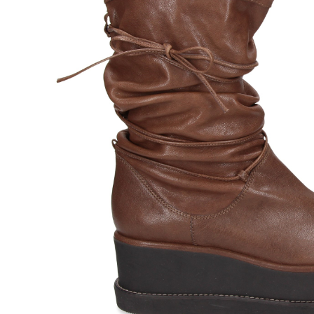
MISS ELASTIC
MISS 
99,95
€
BOTA A
BOTA MOKA 44 TESTA
MARRON