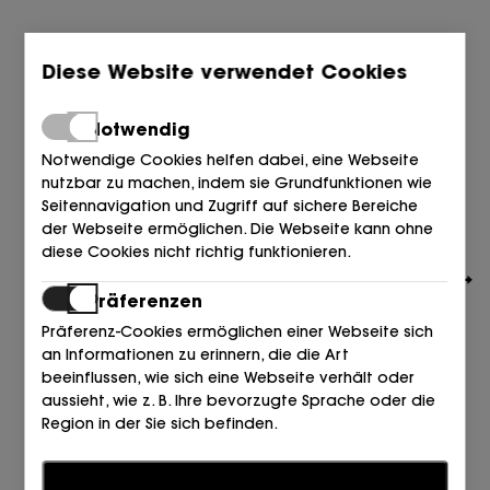
Diese Website verwendet Cookies
Notwendig
Notwendige Cookies helfen dabei, eine Webseite
nutzbar zu machen, indem sie Grundfunktionen wie
Seitennavigation und Zugriff auf sichere Bereiche
der Webseite ermöglichen. Die Webseite kann ohne
diese Cookies nicht richtig funktionieren.
Präferenzen
Präferenz-Cookies ermöglichen einer Webseite sich
an Informationen zu erinnern, die die Art
beeinflussen, wie sich eine Webseite verhält oder
aussieht, wie z. B. Ihre bevorzugte Sprache oder die
LÓPEZ
Region in der Sie sich befinden.
PALA TRENZADA ESLABON VERDE ESMERALDA
60,00
57,00
€
€
Statistiken