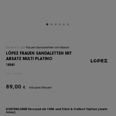
Sie sind in der
Frauen Sandaletten mit Absatz
LÓPEZ FRAUEN SANDALETTEN MIT
ABSATZ MULTI PLATINO
18261
UPC:
199160
89,00
€
Inklusive Steuern
KOSTENLOSER Versand ab 100€ und Click & Collect Option
(mehr
Infos)