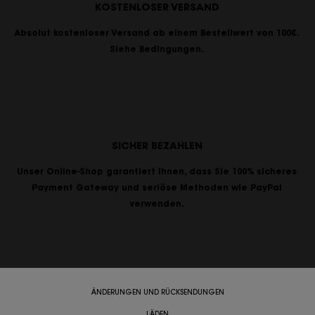
KOSTENLOSER VERSAND
Absolut kostenloser Versand ab einem Bestellwert von 100€.
Siehe Bedingungen.
SICHER BEZAHLEN
Unser Online-Shop garantiert Ihnen, dass Sie 100% sicheres
Payment Gateway und seriöse Methoden wie PayPal
verwenden.
ÄNDERUNGEN UND RÜCKSENDUNGEN
LÄDEN