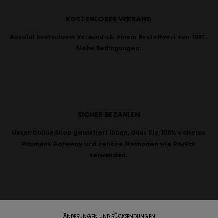
KOSTENLOSER VERSAND
Absolut kostenloser Versand ab einem Bestellwert von 100€.
Siehe Bedingungen.
SICHER BEZAHLEN
Unser Online-Shop garantiert Ihnen, dass Sie 100% sicheres
Payment Gateway und seriöse Methoden wie PayPal
verwenden.
ÄNDERUNGEN UND RÜCKSENDUNGEN