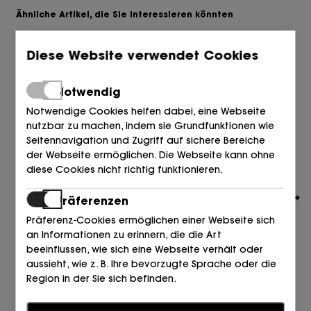
Ähnliche Artikel, die Sie interessieren könnten
Diese Website verwendet Cookies
Notwendig
Notwendige Cookies helfen dabei, eine Webseite
nutzbar zu machen, indem sie Grundfunktionen wie
Seitennavigation und Zugriff auf sichere Bereiche
der Webseite ermöglichen. Die Webseite kann ohne
diese Cookies nicht richtig funktionieren.
Präferenzen
Präferenz-Cookies ermöglichen einer Webseite sich
an Informationen zu erinnern, die die Art
beeinflussen, wie sich eine Webseite verhält oder
aussieht, wie z. B. Ihre bevorzugte Sprache oder die
NEW BALANCE
Region in der Sie sich befinden.
N LEOPARDO DEPORTIVO MALLA NEGRO IK4
100,00
94,00
Statistiken
€
€