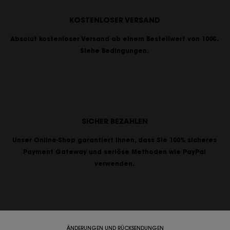
KOSTENLOSER VERSAND
Absolut kostenloser Versand ab einem Bestellwert von 100€.
Siehe Bedingungen.
SICHER BEZAHLEN
Unser Online-Shop garantiert Ihnen, dass Sie 100% sicheres
Payment Gateway und seriöse Methoden wie PayPal
verwenden.
ÄNDERUNGEN UND RÜCKSENDUNGEN