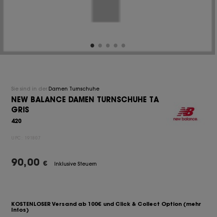
Sie sind in der
Damen Turnschuhe
NEW BALANCE DAMEN TURNSCHUHE TA
GRIS
420
UPC:
191807
90,00
€
Inklusive Steuern
KOSTENLOSER Versand ab 100€ und Click & Collect Option
(mehr
Infos)