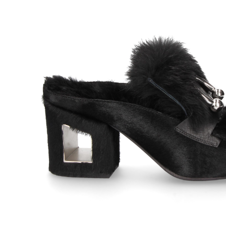
MICHAEL KORS
BIRKE
180,00
€
ZUECO PIEL LOGO
ZUECO 
MOKA 200 BRAUN
BEIGE 