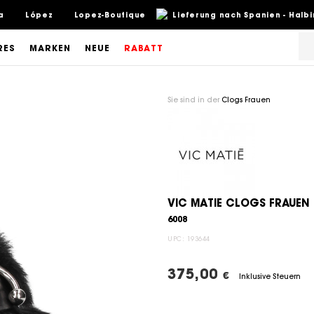
a
López
Lopez-Boutique
Lieferung nach Spanien - Halb
RES
MARKEN
NEUE
RABATT
Sie sind in der
Clogs Frauen
VIC MATIE CLOGS FRAUEN
6008
UPC:
193644
375,00
€
Inklusive Steuern