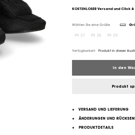
KOSTENLOSER Versand und Click &
Wählen Sie eine Größe
Grö
37
38
39
EU
EU
EU
Verfügbarkeit:
Produkt in dieser Aus
In den Wa
Produkt s
+
VERSAND UND LIEFERUNG
+
ÄNDERUNGEN UND RÜCKSE
+
PRODUKTDETAILS