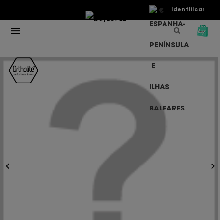
€
Identificar