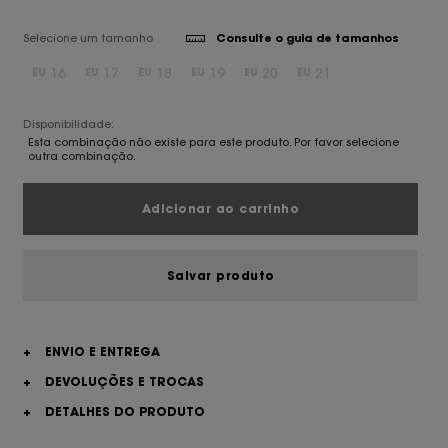
Selecione um tamanho
Consulte o guia de tamanhos
16
17
18
19
20
21
EU
EU
EU
EU
EU
EU
Disponibilidade:
Esta combinação não existe para este produto. Por favor selecione
outra combinação.
Adicionar ao carrinho
Salvar produto
+
ENVIO E ENTREGA
+
DEVOLUÇÕES E TROCAS
+
DETALHES DO PRODUTO