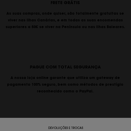
FRETE GRÁTIS
As suas compras, onde quiser, são totalmente gratuitas se
viver nas Ilhas Canárias, e em todas as suas encomendas
superiores a 50€ se viver na Península ou nas Ilhas Baleares.
PAGUE COM TOTAL SEGURANÇA
A nossa loja online garante que utiliza um gateway de
pagamento 100% seguro, bem como métodos de prestígio
reconhecido como o PayPal.
DEVOLUÇÕES E TROCAS