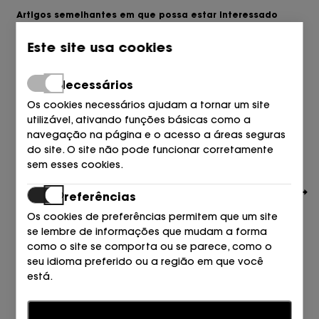
Artigos semelhantes em que possa estar interessado
Este site usa cookies
Necessários
Os cookies necessários ajudam a tornar um site
utilizável, ativando funções básicas como a
navegação na página e o acesso a áreas seguras
do site. O site não pode funcionar corretamente
sem esses cookies.
Preferências
Os cookies de preferências permitem que um site
se lembre de informações que mudam a forma
como o site se comporta ou se parece, como o
seu idioma preferido ou a região em que você
está.
MARC JACOBS KIDS
DEPORTIVO VELCROS DISNEY ANTE+PIEL 241 BEIGE
Estatísticas
149,00
€