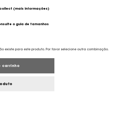
 collect
(mais informações)
nsulte o guia de tamanhos
o existe para este produto. Por favor selecione outra combinação.
 carrinho
roduto