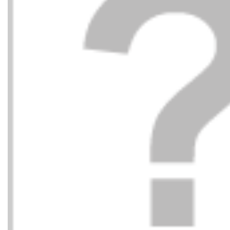
CAMPER
CHLOE
65,00
€
DEPORTIVO
BANDA 
LUNARES+VELCROS
DEPORT
HIELO 055 Houston
BLANC