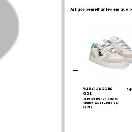
Artigos semelhantes em que p
 KIDS
MARC JACOBS
237,00
14
€
KIDS
LOGO JEANS
285,00
€
IVO PIEL 117
DEPORTIVO VELCROS
O ROTO
DISNEY ANTE+PIEL 241
BEIGE