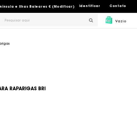
Identificar
Contato
nsula e Ilhas Baleares € (Modificar)
Vazio
arigas
RA RAPARIGAS BRI