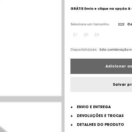
GRÁTIS Envio e clique na opção &
Selecione um tamanho
Co
21
25
26
Disponibilidade:
Esta combinação nã
Adicionar ao
Salvar p
+
ENVIO E ENTREGA
+
DEVOLUÇÕES E TROCAS
+
DETALHES DO PRODUTO