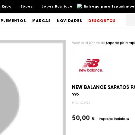
Kuba
López
López Boutique
Entrega para Espanha-pení
PLEMENTOS
MARCAS
NOVIDADES
DESCONTOS
Você está dentro de
Sapatos para rap
NEW BALANCE SAPATOS PA
996
UPC:
206925
50,00
€
Impostos Incluídos