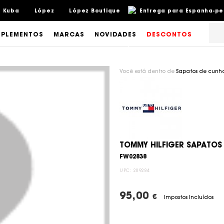
Kuba
López
López Boutique
Entrega para Espanha-pení
PLEMENTOS
MARCAS
NOVIDADES
DESCONTOS
Você está dentro de
Sapatos de cunh
TOMMY HILFIGER SAPATOS
FW02838
UPC:
209284
95,00
€
Impostos Incluídos