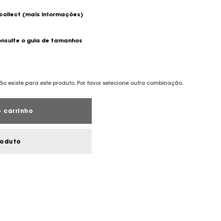
 collect
(mais informações)
nsulte o guia de tamanhos
o existe para este produto. Por favor selecione outra combinação.
 carrinho
roduto