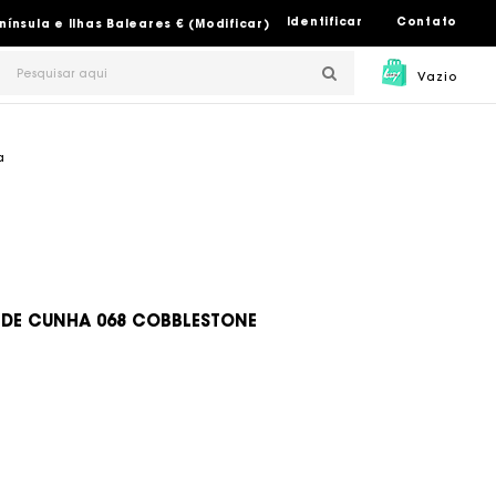
Identificar
Contato
nsula e Ilhas Baleares € (Modificar)
Vazio
a
 DE CUNHA 068 COBBLESTONE