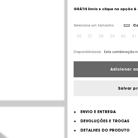
GRÁTIS Envio e clique na opção &
Selecione um tamanho
Co
36
37
38
39
40
41
Disponibilidade:
Esta combinação nã
Adicionar ao
Salvar p
+
ENVIO E ENTREGA
+
DEVOLUÇÕES E TROCAS
+
DETALHES DO PRODUTO