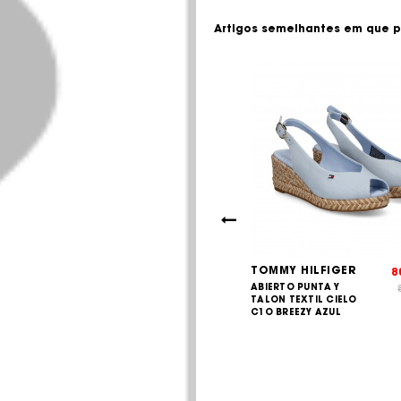
Artigos semelhantes em que p
 HILFIGER
TOMMY HILFIGER
85,00
8
€
O PUNTA Y
ABIERTO PUNTA Y
89,90
€
TEXTIL AZUL
TALON TEXTIL CIELO
UL ESPACI
C1O BREEZY AZUL