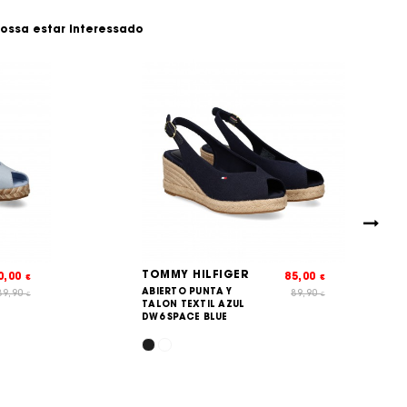
ossa estar interessado
TOMMY HILFIGER
0,00
85,00
€
€
ABIERTO PUNTA Y
89,90
89,90
€
€
TALON TEXTIL AZUL
DW6 SPACE BLUE