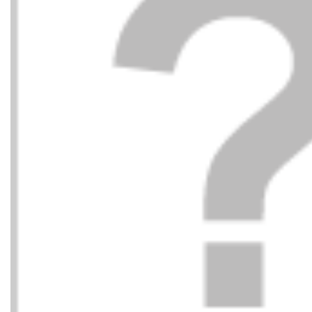
TOMMY HILFIGER
TOMMY
85,00
€
ABIERTO PUNTA Y
ABIERT
89,90
€
TALON TEXTIL BDS
TALON 
NEGRO
DW6 AZ