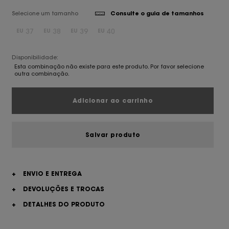
Selecione um tamanho
Consulte o guia de tamanhos
37
38
39
40
EU
EU
EU
EU
Disponibilidade:
Esta combinação não existe para este produto. Por favor selecione
outra combinação.
Adicionar ao carrinho
Salvar produto
+
ENVIO E ENTREGA
+
DEVOLUÇÕES E TROCAS
+
DETALHES DO PRODUTO