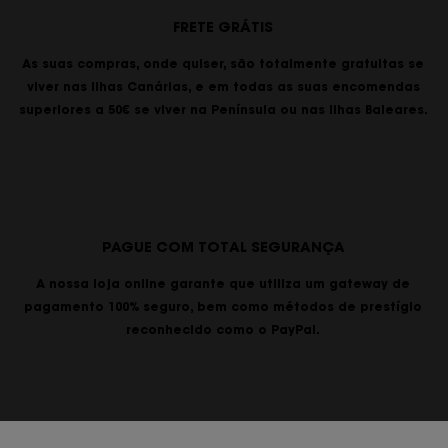
FRETE GRÁTIS
As suas compras, onde quiser, são totalmente gratuitas se
viver nas Ilhas Canárias, e em todas as suas encomendas
superiores a 50€ se viver na Península ou nas Ilhas Baleares.
PAGUE COM TOTAL SEGURANÇA
A nossa loja online garante que utiliza um gateway de
pagamento 100% seguro, bem como métodos de prestígio
reconhecido como o PayPal.