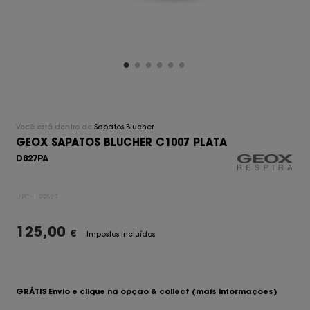
Você está dentro de
Sapatos Blucher
GEOX SAPATOS BLUCHER C1007 PLATA
D827PA
UPC:
199523
125,00
€
Impostos Incluídos
GRÁTIS Envio e clique na opção & collect
(mais informações)