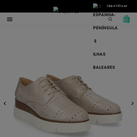
€
Identificar