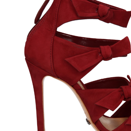
MICHAEL KORS
CULT 
195,00
€
SANDALIA PALA
PALA H
ANCHA PIEL NEGRO
Antiqu
001 PRETO