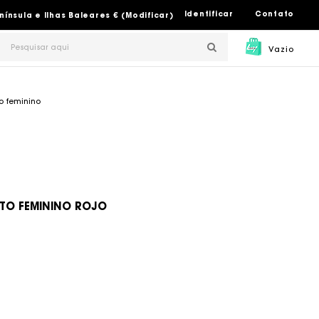
Identificar
Contato
nsula e Ilhas Baleares € (Modificar)
Vazio
to feminino
LTO FEMININO ROJO