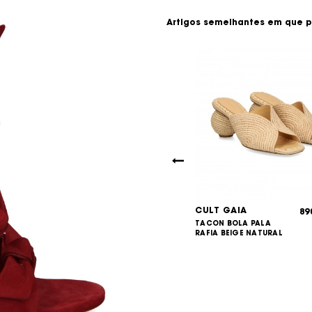
Artigos semelhantes em que p
GAIA
CULT GAIA
639,00
89
€
IELO+VINILO
TACON BOLA PALA
700,00
€
e White
RAFIA BEIGE NATURAL