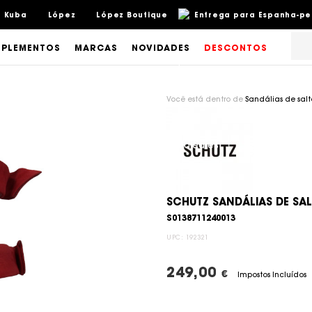
Kuba
López
López Boutique
Entrega para Espanha-pení
PLEMENTOS
MARCAS
NOVIDADES
DESCONTOS
Você está dentro de
Sandálias de sal
SCHUTZ SANDÁLIAS DE SA
S0138711240013
UPC:
192321
249,00
€
Impostos Incluídos