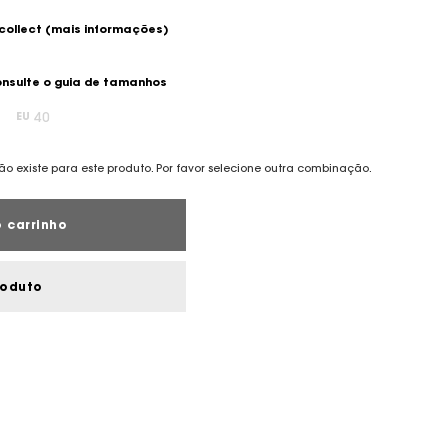
 collect
(mais informações)
nsulte o guia de tamanhos
40
EU
o existe para este produto. Por favor selecione outra combinação.
 carrinho
roduto