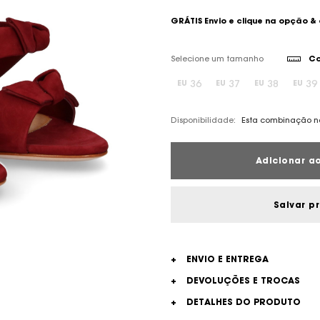
GRÁTIS Envio e clique na opção &
Selecione um tamanho
Co
36
37
38
39
EU
EU
EU
EU
Disponibilidade:
Esta combinação nã
Adicionar ao
Salvar p
+
ENVIO E ENTREGA
+
DEVOLUÇÕES E TROCAS
+
DETALHES DO PRODUTO