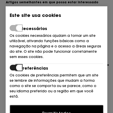
Artigos semelhantes em que possa estar interessado
Este site usa cookies
Necessários
Os cookies necessários ajudam a tornar um site
utilizável, ativando funções básicas como a
navegação na página e o acesso a áreas seguras
do site. O site não pode funcionar corretamente
sem esses cookies.
Preferências
Os cookies de preferências permitem que um site
se lembre de informações que mudam a forma
como o site se comporta ou se parece, como o
seu idioma preferido ou a região em que você
está.
CULT GAIA
TACON BOLA PALA RAFIA BEIGE NATURAL
Estatísticas
890,00
€