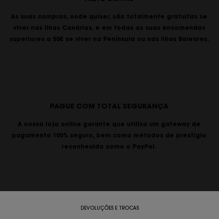
As suas compras, onde quiser, são totalmente gratuitas se
viver nas Ilhas Canárias, e em todas as suas encomendas
superiores a 50€ se viver na Península ou nas Ilhas Baleares.
PAGUE COM TOTAL SEGURANÇA
A nossa loja online garante que utiliza um gateway de
pagamento 100% seguro, bem como métodos de prestígio
reconhecido como o PayPal.
DEVOLUÇÕES E TROCAS