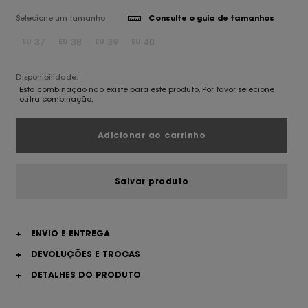
Selecione um tamanho
Consulte o guia de tamanhos
37
38
39
40
EU
EU
EU
EU
Disponibilidade:
Esta combinação não existe para este produto. Por favor selecione
outra combinação.
Adicionar ao carrinho
Salvar produto
+
ENVIO E ENTREGA
+
DEVOLUÇÕES E TROCAS
+
DETALHES DO PRODUTO