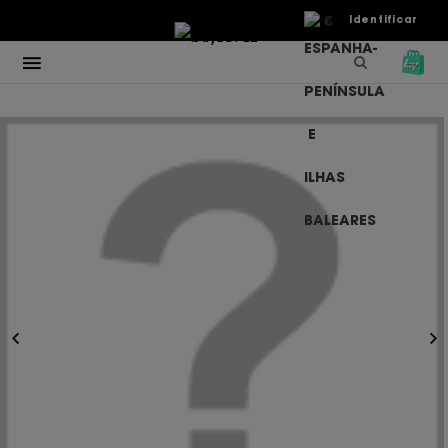
€
Identificar