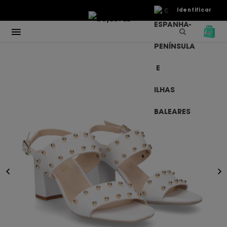
€
Identificar