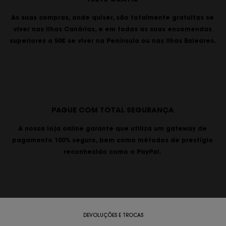
As suas compras, onde quiser, são totalmente gratuitas se
viver nas Ilhas Canárias, e em todas as suas encomendas
superiores a 50€ se viver na Península ou nas Ilhas Baleares.
PAGUE COM TOTAL SEGURANÇA
A nossa loja online garante que utiliza um gateway de
pagamento 100% seguro, bem como métodos de prestígio
reconhecido como o PayPal.
DEVOLUÇÕES E TROCAS