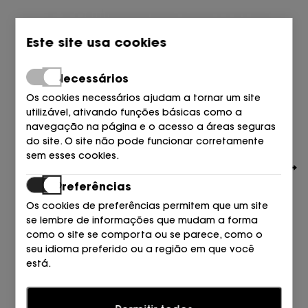
Este site usa cookies
Necessários
Os cookies necessários ajudam a tornar um site
utilizável, ativando funções básicas como a
navegação na página e o acesso a áreas seguras
do site. O site não pode funcionar corretamente
sem esses cookies.
Preferências
Os cookies de preferências permitem que um site
se lembre de informações que mudam a forma
como o site se comporta ou se parece, como o
LÓPEZ
seu idioma preferido ou a região em que você
PALA TRENZADA ESLABON VERDE ESMERALDA
está.
60,00
57,00
€
€
Estatísticas