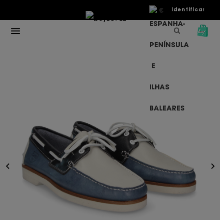
€
Identificar