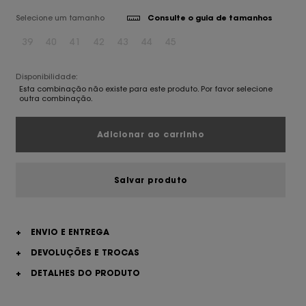
Selecione um tamanho
Consulte o guia de tamanhos
39
40
41
42
43
44
45
Disponibilidade:
Esta combinação não existe para este produto. Por favor selecione
outra combinação.
Adicionar ao carrinho
Salvar produto
+
ENVIO E ENTREGA
+
DEVOLUÇÕES E TROCAS
+
DETALHES DO PRODUTO