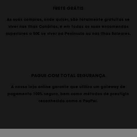
FRETE GRÁTIS
As suas compras, onde quiser, são totalmente gratuitas se
viver nas Ilhas Canárias, e em todas as suas encomendas
superiores a 50€ se viver na Península ou nas Ilhas Baleares.
PAGUE COM TOTAL SEGURANÇA
A nossa loja online garante que utiliza um gateway de
pagamento 100% seguro, bem como métodos de prestígio
reconhecido como o PayPal.