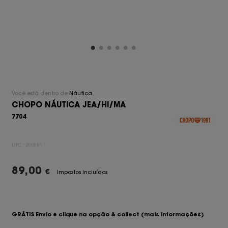
Você está dentro de
Náutica
CHOPO NÁUTICA JEA/HI/MA
7704
UPC:
200881
89,00
€
Impostos Incluídos
GRÁTIS Envio e clique na opção & collect
(mais informações)