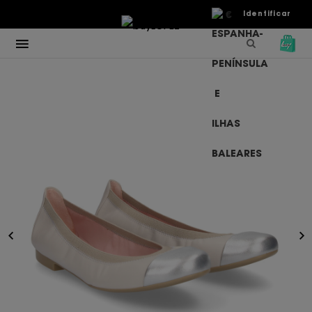
€
Identificar