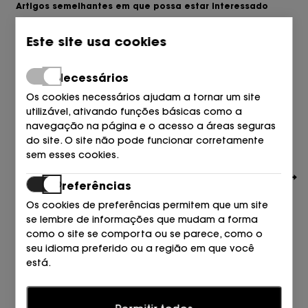
Artigos semelhantes em que possa estar interessado
Este site usa cookies
Necessários
Os cookies necessários ajudam a tornar um site
utilizável, ativando funções básicas como a
navegação na página e o acesso a áreas seguras
do site. O site não pode funcionar corretamente
sem esses cookies.
Preferências
Os cookies de preferências permitem que um site
se lembre de informações que mudam a forma
como o site se comporta ou se parece, como o
seu idioma preferido ou a região em que você
está.
PRETTY BALLERINAS
BAILARINA CALADA PIEL NEGRO COCO+BEIGE
Estatísticas
199,00
€