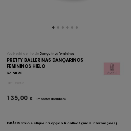
Você está dentro de
Dançarinos femininos
PRETTY BALLERINAS DANÇARINOS
FEMININOS HIELO
37190 30
UPC:
199454
135,00
€
Impostos Incluídos
GRÁTIS Envio e clique na opção & collect
(mais informações)