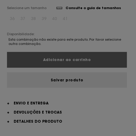
Selecione um tamanho
Consulte o guia de tamanhos
36
37
38
39
40
41
Disponibilidade:
Esta combinação não existe para este produto. Por favor selecione
outra combinação.
Adicionar ao carrinho
Salvar produto
+
ENVIO E ENTREGA
+
DEVOLUÇÕES E TROCAS
+
DETALHES DO PRODUTO