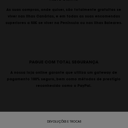
As suas compras, onde quiser, são totalmente gratuitas se
viver nas Ilhas Canárias, e em todas as suas encomendas
superiores a 50€ se viver na Península ou nas Ilhas Baleares.
PAGUE COM TOTAL SEGURANÇA
A nossa loja online garante que utiliza um gateway de
pagamento 100% seguro, bem como métodos de prestígio
reconhecido como o PayPal.
DEVOLUÇÕES E TROCAS