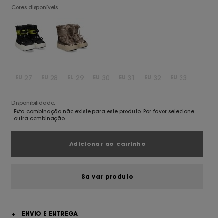
Cores disponíveis
27
28
29
30
31
32
33
EU
EU
EU
EU
EU
EU
EU
Disponibilidade:
Esta combinação não existe para este produto. Por favor selecione
outra combinação.
Adicionar ao carrinho
Salvar produto
+
ENVIO E ENTREGA