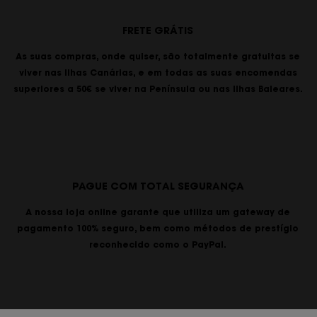
FRETE GRÁTIS
As suas compras, onde quiser, são totalmente gratuitas se
viver nas Ilhas Canárias, e em todas as suas encomendas
superiores a 50€ se viver na Península ou nas Ilhas Baleares.
PAGUE COM TOTAL SEGURANÇA
A nossa loja online garante que utiliza um gateway de
pagamento 100% seguro, bem como métodos de prestígio
reconhecido como o PayPal.