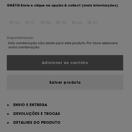
GRÁTIS Envio e clique na opção & collect
(mais informações)
36
37
38
39
40
41
EU
EU
EU
EU
EU
EU
Disponibilidade:
Esta combinação não existe para este produto. Por favor selecione
outra combinação.
Adicionar ao carrinho
Salvar produto
+
ENVIO E ENTREGA
+
DEVOLUÇÕES E TROCAS
+
DETALHES DO PRODUTO