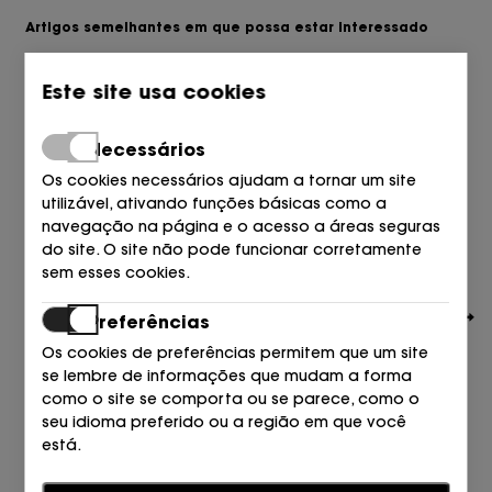
Artigos semelhantes em que possa estar interessado
Este site usa cookies
Necessários
Os cookies necessários ajudam a tornar um site
utilizável, ativando funções básicas como a
navegação na página e o acesso a áreas seguras
do site. O site não pode funcionar corretamente
sem esses cookies.
Preferências
Os cookies de preferências permitem que um site
se lembre de informações que mudam a forma
como o site se comporta ou se parece, como o
seu idioma preferido ou a região em que você
VIBES
está.
BOTIN PLATAFORMA TERCIOPELO NEGRO PRETO
89,95
€