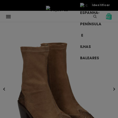
€
Identificar