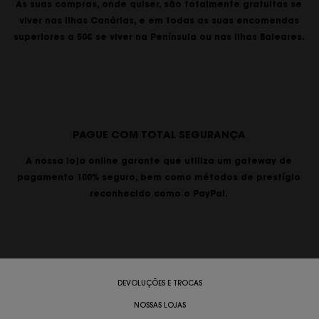
As suas compras, onde quiser, são totalmente gratuitas se
viver nas Ilhas Canárias, e em todas as suas encomendas
superiores a 50€ se viver na Península ou nas Ilhas Baleares.
PAGUE COM TOTAL SEGURANÇA
A nossa loja online garante que utiliza um gateway de
pagamento 100% seguro, bem como métodos de prestígio
reconhecido como o PayPal.
DEVOLUÇÕES E TROCAS
NOSSAS LOJAS