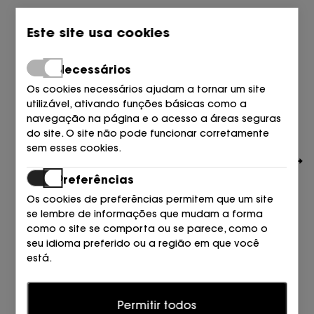
Este site usa cookies
Necessários
Os cookies necessários ajudam a tornar um site
utilizável, ativando funções básicas como a
navegação na página e o acesso a áreas seguras
do site. O site não pode funcionar corretamente
sem esses cookies.
Preferências
Os cookies de preferências permitem que um site
se lembre de informações que mudam a forma
como o site se comporta ou se parece, como o
seu idioma preferido ou a região em que você
CASADEI
está.
BOTIN PLATAFORMA PIEL LICRA NEGRO PRETO
795,00
€
Estatísticas
Permitir todos
Os cookies estatísticos ajudam os proprietários de