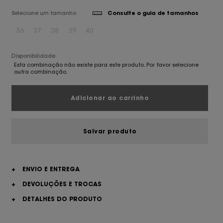
Selecione um tamanho
Consulte o guia de tamanhos
36
37
38
39
40
Disponibilidade:
Esta combinação não existe para este produto. Por favor selecione
outra combinação.
Adicionar ao carrinho
Salvar produto
+
ENVIO E ENTREGA
+
DEVOLUÇÕES E TROCAS
+
DETALHES DO PRODUTO