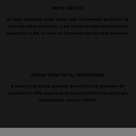
FRETE GRÁTIS
As suas compras, onde quiser, são totalmente gratuitas se
viver nas Ilhas Canárias, e em todas as suas encomendas
superiores a 50€ se viver na Península ou nas Ilhas Baleares.
PAGUE COM TOTAL SEGURANÇA
A nossa loja online garante que utiliza um gateway de
pagamento 100% seguro, bem como métodos de prestígio
reconhecido como o PayPal.