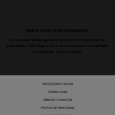
PAGUE COM TOTAL SEGURANÇA
A nossa loja online garante que utiliza um gateway de
pagamento 100% seguro, bem como métodos de prestígio
reconhecido como o PayPal.
DEVOLUÇÕES E TROCAS
NOSSAS LOJAS
TERMOS E CONDIÇÕES
POLÍTICA DE PRIVACIDADE