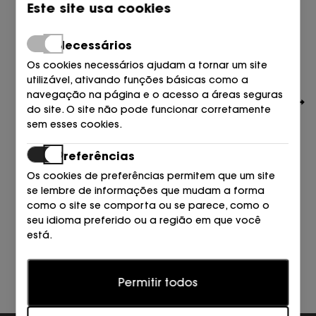
Este site usa cookies
Necessários
Os cookies necessários ajudam a tornar um site
utilizável, ativando funções básicas como a
navegação na página e o acesso a áreas seguras
do site. O site não pode funcionar corretamente
sem esses cookies.
Preferências
Os cookies de preferências permitem que um site
ARMANI EXCHANGE
se lembre de informações que mudam a forma
BOLSO U6032 ANTAGONIS
como o site se comporta ou se parece, como o
135,00
€
seu idioma preferido ou a região em que você
está.
Estatísticas
Permitir todos
Os cookies estatísticos ajudam os proprietários de
sites a entender como os visitantes interagem com