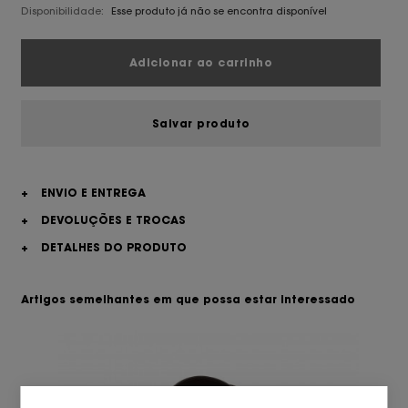
Disponibilidade:
Esse produto já não se encontra disponível
Adicionar ao carrinho
Salvar produto
+
ENVIO E ENTREGA
+
DEVOLUÇÕES E TROCAS
+
DETALHES DO PRODUTO
Artigos semelhantes em que possa estar interessado