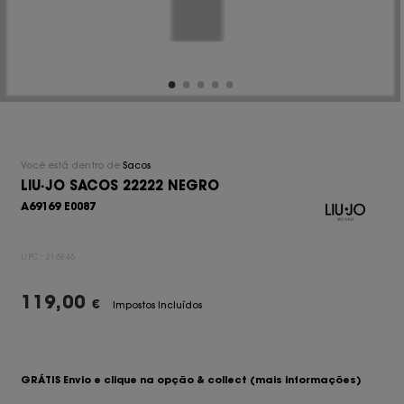
Você está dentro de
Sacos
LIU·JO SACOS 22222 NEGRO
A69169 E0087
UPC:
216846
119,00
€
Impostos Incluídos
GRÁTIS Envio e clique na opção & collect
(mais informações)