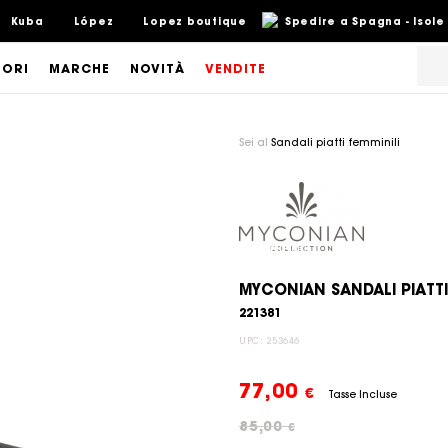
Kuba
López
Lopez boutique
Spedire a Spagna - Isole
SORI
MARCHE
NOVITÀ
VENDITE
Sei al
Sandali piatti femminili
MYCONIAN SANDALI PIATTI
221381
UPC:
253646
77,00
€
Tasse Incluse
85,00
€