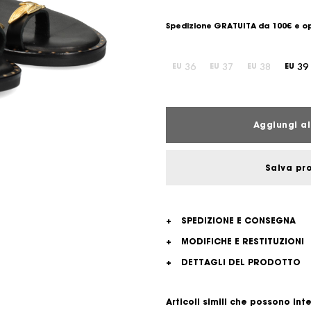
Spedizione GRATUITA da 100€ e op
36
37
38
39
EU
EU
EU
EU
Aggiungi al
Salva pr
+
SPEDIZIONE E CONSEGNA
+
MODIFICHE E RESTITUZIONI
+
DETTAGLI DEL PRODOTTO
Articoli simili che possono int