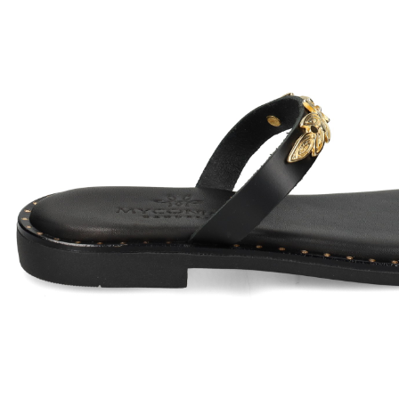
MYCONIAN
MYCO
80,95
€
ESCLAVA APLIQUE
SANDAL
89,90
€
GILDA NEGRO NERO
GILDA 