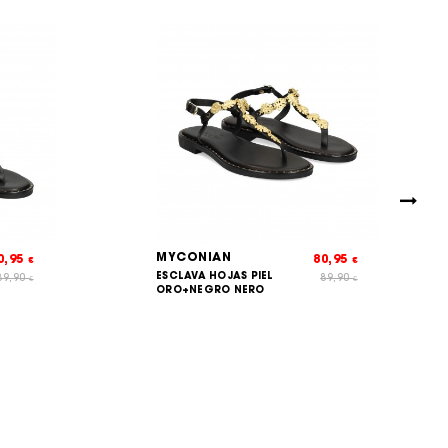
MYCONIAN
0,95
80,95
€
€
ESCLAVA HOJAS PIEL
89,90
89,90
€
€
ORO+NEGRO NERO