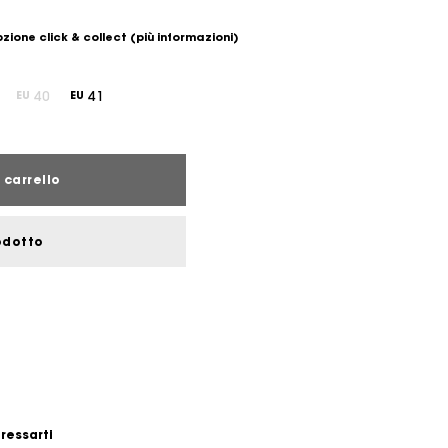
zione click & collect
(più informazioni)
40
41
EU
EU
 carrello
odotto
eressarti