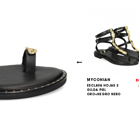
NIAN
MYCONIAN
64,95
8
€
IA ENREJADA
ESCLAVA HOJAS 2
69,90
€
NEGRO NERO
GILDA PIEL
ORO+NEGRO NERO