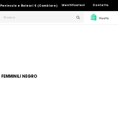
Identificatevi
Contatto
 Peninsula e Baleari € (Cambiare)
Vuoto
 FEMMINILI NEGRO