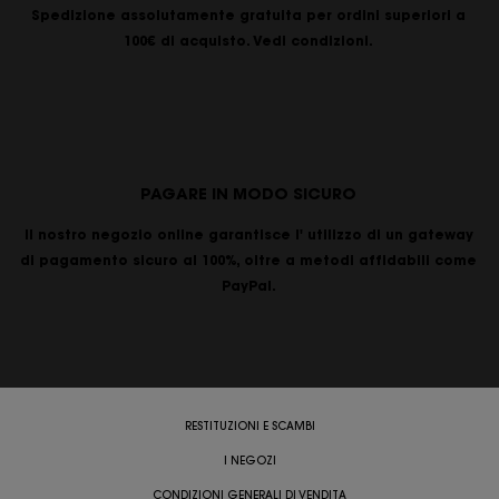
Spedizione assolutamente gratuita per ordini superiori a
100€ di acquisto. Vedi condizioni.
PAGARE IN MODO SICURO
Il nostro negozio online garantisce l' utilizzo di un gateway
di pagamento sicuro al 100%, oltre a metodi affidabili come
PayPal.
RESTITUZIONI E SCAMBI
I NEGOZI
CONDIZIONI GENERALI DI VENDITA