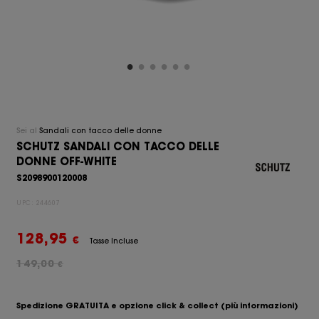
Sei al
Sandali con tacco delle donne
SCHUTZ SANDALI CON TACCO DELLE
DONNE OFF-WHITE
S2098900120008
UPC:
244607
128,95
€
Tasse Incluse
149,00
€
Spedizione GRATUITA e opzione click & collect
(più informazioni)