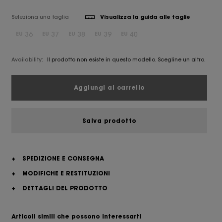
Seleziona una taglia
Visualizza la guida alle taglie
36
37
38
39
40
EU
EU
EU
EU
EU
Availability:
Il prodotto non esiste in questo modello. Scegline un altro.
Aggiungi al carrello
Salva prodotto
+
SPEDIZIONE E CONSEGNA
+
MODIFICHE E RESTITUZIONI
+
DETTAGLI DEL PRODOTTO
Articoli simili che possono interessarti