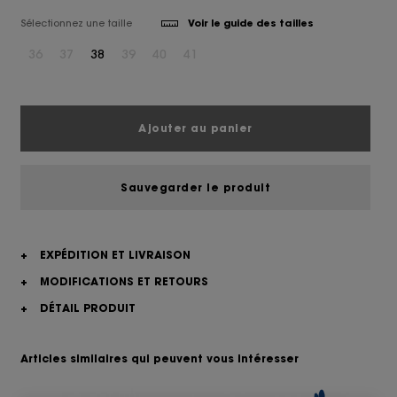
Sélectionnez une taille
Voir le guide des tailles
36
37
38
39
40
41
Ajouter au panier
Sauvegarder le produit
+
EXPÉDITION ET LIVRAISON
+
MODIFICATIONS ET RETOURS
+
DÉTAIL PRODUIT
Articles similaires qui peuvent vous intéresser