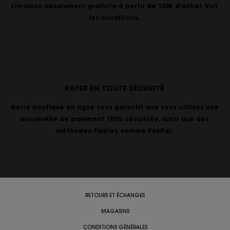
Livraison absolument gratuite à partir de 100€ d'achat. Voir
les conditions.
PAYER EN TOUTE SÉCURITÉ
Notre boutique en ligne vous garantit que vous utilisez une
passerelle de paiement 100% sécurisée, ainsi que des
méthodes fiables comme PayPal.
RETOURS ET ÉCHANGES
MAGASINS
CONDITIONS GÉNÉRALES