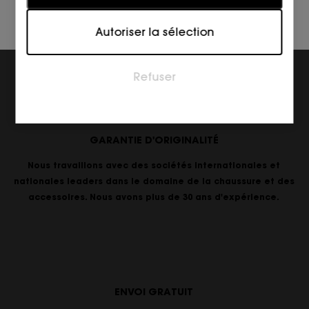
sites web à comprendre comment les visiteurs
interagissent avec les sites web en collectant et en
Autoriser la sélection
fournissant des informations de manière anonyme.
Marketing
Refuser
Les cookies marketing sont utilisés pour suivre les
visiteurs sur les sites web. L'intention est d'afficher
des annonces qui sont pertinentes et engageantes
pour l'utilisateur individuel et donc plus précieuses
GARANTIE D'ORIGINALITÉ
pour les éditeurs et les annonceurs tiers.
Nous travaillons avec des sociétés internationales et
nationales leaders dans le domaine de la chaussure et des
accessoires. Nous avons plus de 30 ans d'expérience.
ENVOI GRATUIT