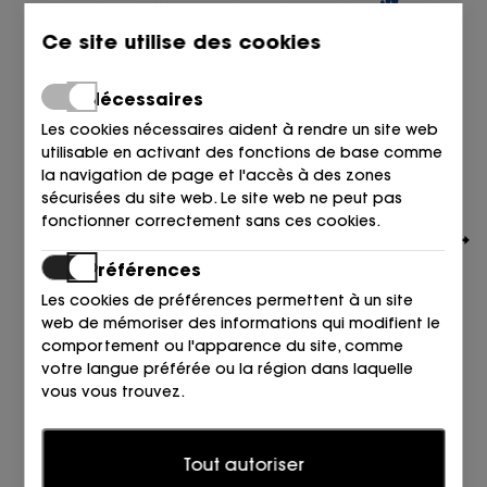
Ce site utilise des cookies
Nécessaires
Les cookies nécessaires aident à rendre un site web
utilisable en activant des fonctions de base comme
la navigation de page et l'accès à des zones
sécurisées du site web. Le site web ne peut pas
fonctionner correctement sans ces cookies.
Préférences
Les cookies de préférences permettent à un site
web de mémoriser des informations qui modifient le
comportement ou l'apparence du site, comme
BIRKENSTOCK
votre langue préférée ou la région dans laquelle
SANDALIA 2 HEBILLAS ANTE PITON TAUPE SNAKE OYSTER
vous vous trouvez.
140,00
€
Statistiques
Tout autoriser
Les cookies statistiques aident les propriétaires de