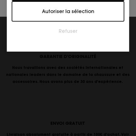
interagissent avec les sites web en collectant et en
Autoriser la sélection
fournissant des informations de manière anonyme.
Marketing
Refuser
Les cookies marketing sont utilisés pour suivre les
visiteurs sur les sites web. L'intention est d'afficher
des annonces qui sont pertinentes et engageantes
pour l'utilisateur individuel et donc plus précieuses
GARANTIE D'ORIGINALITÉ
pour les éditeurs et les annonceurs tiers.
Nous travaillons avec des sociétés internationales et
nationales leaders dans le domaine de la chaussure et des
accessoires. Nous avons plus de 30 ans d'expérience.
ENVOI GRATUIT
Livraison absolument gratuite à partir de 100€ d'achat. Voir