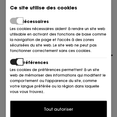
Ce site utilise des cookies
Nécessaires
Les cookies nécessaires aident à rendre un site web
utilisable en activant des fonctions de base comme
la navigation de page et l'accès à des zones
sécurisées du site web. Le site web ne peut pas
fonctionner correctement sans ces cookies.
Préférences
Les cookies de préférences permettent à un site
web de mémoriser des informations qui modifient le
comportement ou l'apparence du site, comme
votre langue préférée ou la région dans laquelle
UNITED NUDE
vous vous trouvez.
MOCASIN ANTIFAZ PIEL NEGRO NOIR
255,00
€
Statistiques
Tout autoriser
Les cookies statistiques aident les propriétaires de
sites web à comprendre comment les visiteurs