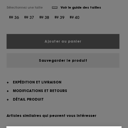
Sélectionnez une taille
Voir le guide des tailles
36
37
38
39
40
EU
EU
EU
EU
EU
Ajouter au panier
Sauvegarder le produit
+
EXPÉDITION ET LIVRAISON
+
MODIFICATIONS ET RETOURS
+
DÉTAIL PRODUIT
Articles similaires qui peuvent vous intéresser