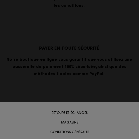
les conditions.
PAYER EN TOUTE SÉCURITÉ
Notre boutique en ligne vous garantit que vous utilisez une
passerelle de paiement 100% sécurisée, ainsi que des
méthodes fiables comme PayPal.
RETOURS ET ÉCHANGES
MAGASINS
CONDITIONS GÉNÉRALES